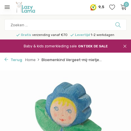
0
9,5
Gratis
verzending vanaf €70
Levertijd
1-2 werkdagen
Baby & kids zomerkleding sale
ONTDEK DE SALE
Terug
Home
Bloemenkind Vergeet-mij-nietje...