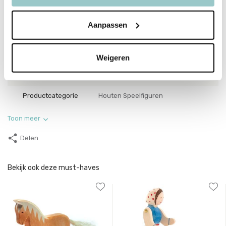
Productspecificaties
Aanpassen
SKU
24813
EAN
4035198248138
Weigeren
Collectie
Sprookjes
Productcategorie
Houten Speelfiguren
Toon meer
Delen
Bekijk ook deze must-haves