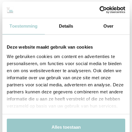
Wat Ostheimer bijzonder maakt, is de ambachtelijke benadering. Elk
stuk wordt met de hand gesneden uit duurzaam hout, zorgvuldig
geschuurd en vervolgens met natuurlijke verf en oliën afgewerkt.
Toestemming
Details
Over
Hierdoor behouden de figuren hun houtnerf en krijgen ze een
warme, organische uitstraling. Omdat ze eenvoudig zijn
vormgegeven, stimuleren ze de fantasie van kinderen en nodigen
Deze website maakt gebruik van cookies
ze uit tot creatief spel.
We gebruiken cookies om content en advertenties te
Verzamel de Ostheimer collectie
personaliseren, om functies voor social media te bieden
De
Ostheimer
collectie omvat een breed scala aan figuren, van
en om ons websiteverkeer te analyseren. Ook delen we
boerderijdieren tot sprookjesfiguren en bijpassende accessoires
informatie over uw gebruik van onze site met onze
zoals kastelen en bomen. Ze zijn geliefd bij ouders die waarde
partners voor social media, adverteren en analyse. Deze
hechten aan duurzaam en verantwoord speelgoed dat generaties
partners kunnen deze gegevens combineren met andere
lang meegaat.
informatie die u aan ze heeft verstrekt of die ze hebben
verzameld op basis van uw gebruik van hun services.
Door hun kwaliteit en tijdloze ontwerp zijn Ostheimer-figuren niet
alleen geliefd speelgoed, maar ook waardevolle verzamelobjecten.
Alles toestaan