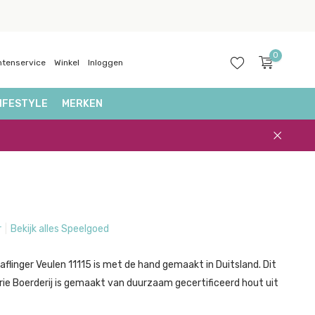
0
ntenservice
Winkel
Inloggen
IFESTYLE
MERKEN
Account
aanmaken
r
Bekijk alles Speelgoed
aflinger Veulen 11115 is met de hand gemaakt in Duitsland. Dit
erie Boerderij is gemaakt van duurzaam gecertificeerd hout uit