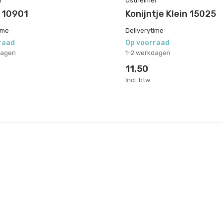
r
Ostheimer
 10901
Konijntje Klein 15025
ime
Deliverytime
raad
Op voorraad
dagen
1-2 werkdagen
11,50
Incl. btw