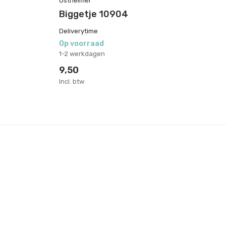
Ostheimer
Os
Biggetje 10904
W
Deliverytime
De
Op voorraad
Op
1-2 werkdagen
1-
9,50
1
Incl. btw
Inc