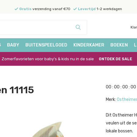
Gratis
verzending vanaf €70
Levertijd
1-2 werkdagen
Kla
G
BABY
BUITENSPEELGOED
KINDERKAMER
BOEKEN
L
Zomerfavorieten voor baby's & kids nu in de sale
ONTDEK DE SALE
n 11115
0
0
:
0
0
:
0
0
:
0
0
Merk:
Ostheime
Dit Ostheimer H
veulen uit de s
lokale bossen.