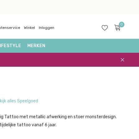
0
ntenservice
Winkel
Inloggen
IFESTYLE
MERKEN
Account
aanmaken
kijk alles Speelgoed
Big Tattoo met metallic afwerking en stoer monsterdesign.
ijdelijke tattoo vanaf 6 jaar.