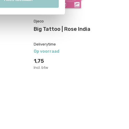
Djeco
Dj
Big Tattoo | Rose India
Bi
Deliverytime
De
Op voorraad
Op
1,75
1,
Incl. btw
Inc