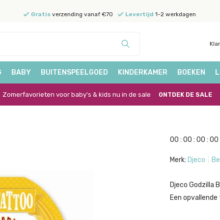
Gratis
verzending vanaf €70
Levertijd
1-2 werkdagen
Kla
G
BABY
BUITENSPEELGOED
KINDERKAMER
BOEKEN
L
Zomerfavorieten voor baby's & kids nu in de sale
ONTDEK DE SALE
0
0
:
0
0
:
0
0
:
0
0
Merk:
Djeco
Be
Djeco Godzilla 
Een opvallende t