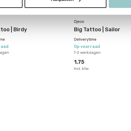
Djeco
too | Birdy
Big Tattoo | Sailor
ime
Deliverytime
raad
Op voorraad
dagen
1-2 werkdagen
1,75
Incl. btw