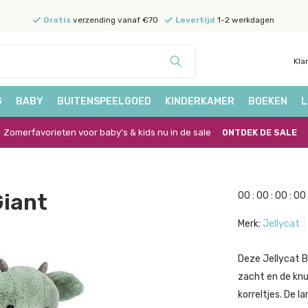
Gratis
verzending vanaf €70
Levertijd
1-2 werkdagen
Kla
G
BABY
BUITENSPEELGOED
KINDERKAMER
BOEKEN
L
Zomerfavorieten voor baby's & kids nu in de sale
ONTDEK DE SALE
Giant
0
0
:
0
0
:
0
0
:
0
0
Merk:
Jellycat
Deze Jellycat B
zacht en de knu
korreltjes. De 