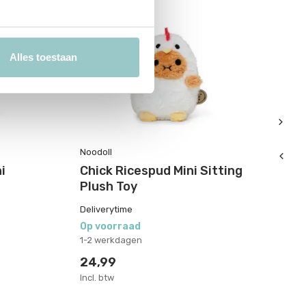
Alles toestaan
Noodoll
No
i
Chick Ricespud Mini Sitting
P
Plush Toy
Mi
Deliverytime
De
Op voorraad
Op
1-2 werkdagen
1-
24,99
2
Incl. btw
Inc