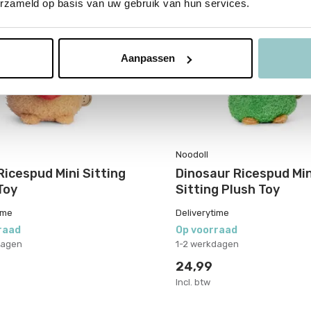
erzameld op basis van uw gebruik van hun services.
Aanpassen
Noodoll
Ricespud Mini Sitting
Dinosaur Ricespud Min
Toy
Sitting Plush Toy
ime
Deliverytime
raad
Op voorraad
dagen
1-2 werkdagen
24,99
Incl. btw