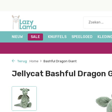
NIEUW
SALE
KNUFFELS
SPEELGOED
KLEDIN
Terug
Home
Bashful Dragon Giant
Jellycat Bashful Dragon 