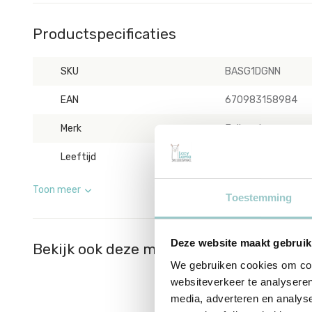
Productspecificaties
SKU
BASG1DGNN
EAN
670983158984
Merk
Jellycat
Leeftijd
vanaf 1 jaar
Toon meer
Toestemming
Deze website maakt gebruik
Bekijk ook deze must-haves
We gebruiken cookies om cont
websiteverkeer te analyseren
media, adverteren en analys