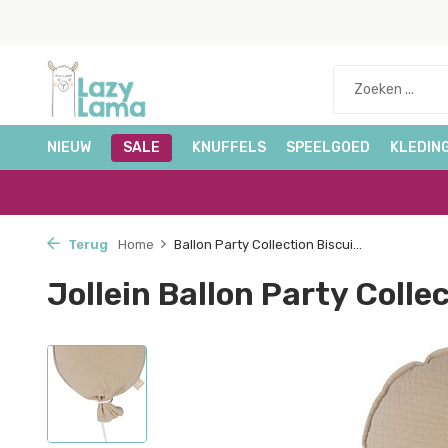
NIEUW
SALE
KNUFFELS
SPEELGOED
KLEDIN
Terug
Home
Ballon Party Collection Biscui...
Jollein Ballon Party Colle