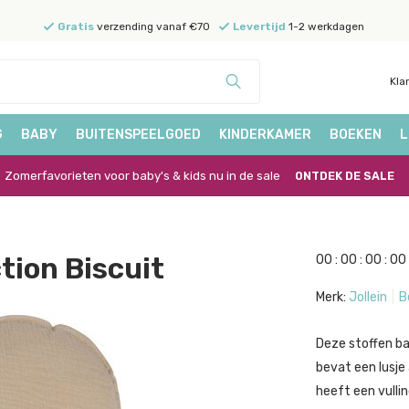
Gratis
verzending vanaf €70
Levertijd
1-2 werkdagen
Kla
G
BABY
BUITENSPEELGOED
KINDERKAMER
BOEKEN
L
Zomerfavorieten voor baby's & kids nu in de sale
ONTDEK DE SALE
ction Biscuit
0
0
:
0
0
:
0
0
:
0
0
Merk:
Jollein
B
Deze stoffen ba
bevat een lusje
heeft een vulli