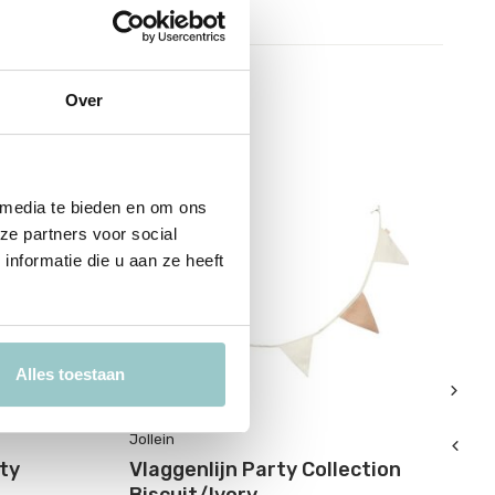
Over
 media te bieden en om ons
ze partners voor social
nformatie die u aan ze heeft
Alles toestaan
Jollein
Jol
ty
Vlaggenlijn Party Collection
Vl
Biscuit/Ivory
J