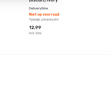
Deliverytime
De
Niet op voorraad
Op
Tijdelijk uitverkocht
1-
12,99
1
Incl. btw
Inc