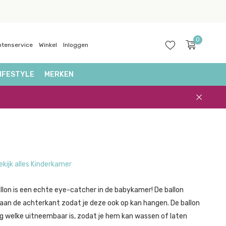
0
ntenservice
Winkel
Inloggen
IFESTYLE
MERKEN
Account
aanmaken
ekijk alles Kinderkamer
llon is een echte eye-catcher in de babykamer! De ballon
 aan de achterkant zodat je deze ook op kan hangen. De ballon
ng welke uitneembaar is, zodat je hem kan wassen of laten