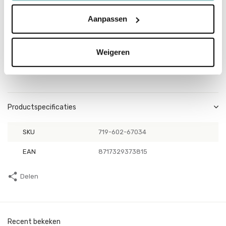
lang. Aan beide zijden zit een touwtje van 20 cm om de vlaggenlijn
Aanpassen
mee op te hangen.
Wassen
Weigeren
Je kunt de vlaggenlijn met de handwassen. Je kunt het item niet in
de droger doen of strijken.
Productspecificaties
SKU
719-602-67034
EAN
8717329373815
Delen
Recent bekeken