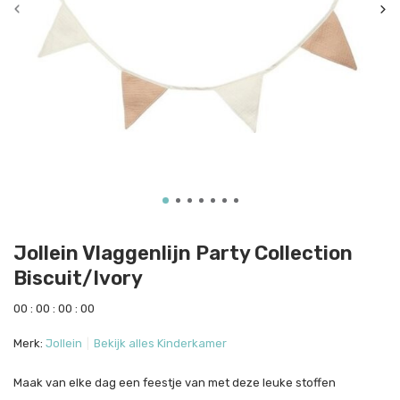
Jollein Vlaggenlijn Party Collection
Biscuit/Ivory
0
0
:
0
0
:
0
0
:
0
0
Merk:
Jollein
Bekijk alles Kinderkamer
Maak van elke dag een feestje van met deze leuke stoffen