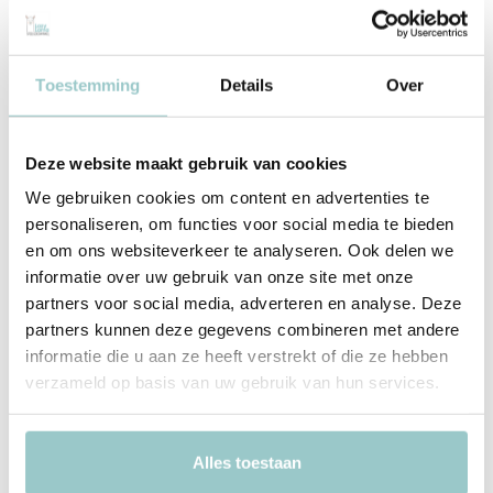
Met zorg ingepakt vanuit onze conceptstore
Productomschrijving
Toestemming
Details
Over
Jollein Vlaggenlijn Party Collection
Biscuit/Ivory
Deze website maakt gebruik van cookies
Maak van elke dag een feestje van met deze leuke stoffen
vlaggenlijn!
We gebruiken cookies om content en advertenties te
personaliseren, om functies voor social media te bieden
De vlaggetjes hebben de mooie neutrale kleuren Biscuit en Ivory.
en om ons websiteverkeer te analyseren. Ook delen we
De vlaggetjes zijn herbruikbaar en gemaakt van 100% hydrofiel
informatie over uw gebruik van onze site met onze
katoen. In totaal zitten er 6 vlaggetjes aan de lijn: 3 Biscuit kleurige
partners voor social media, adverteren en analyse. Deze
en 3 Ivory. Aan beide zijden vind je een touwtje van 20 cm om de
partners kunnen deze gegevens combineren met andere
vlaggenlijn mee op te hangen. Super leuk voor feestjes of voor op
informatie die u aan ze heeft verstrekt of die ze hebben
de babykamer! Maak het feestje compleet met de bijpassende
verzameld op basis van uw gebruik van hun services.
verjaardagskroon en de stoffen ballon.
Formaat
Alles toestaan
De vlaggenlijn is ongeveer 200 cm lang. De vlaggetjes zijn 17 cm