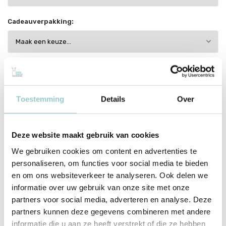
Cadeauverpakking:
34,99
Op voorraad
Incl. btw
Toestemming
Details
Over
1-2 werkdagen
Toevoegen aan winkelwagen
Deze website maakt gebruik van cookies
We gebruiken cookies om content en advertenties te
personaliseren, om functies voor social media te bieden
This product is available in the following variants:
en om ons websiteverkeer te analyseren. Ook delen we
Voor 15:00 besteld, dezelfde werkdag verzonden
informatie over uw gebruik van onze site met onze
Gratis verzending vanaf €70
partners voor social media, adverteren en analyse. Deze
Met zorg ingepakt vanuit onze conceptstore
partners kunnen deze gegevens combineren met andere
informatie die u aan ze heeft verstrekt of die ze hebben