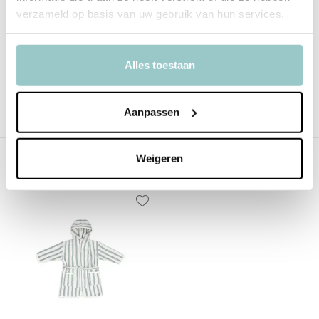
Productspecificaties
verzameld op basis van uw gebruik van hun services.
SKU
060-809-68085
Alles toestaan
EAN
8717329393752
Delen
Aanpassen
Weigeren
Recent bekeken