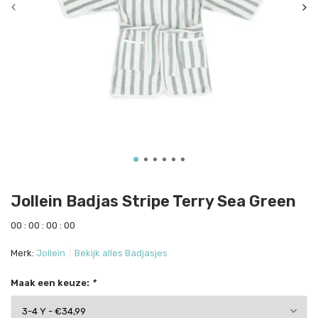
Jollein Badjas Stripe Terry Sea Green
0
0
:
0
0
:
0
0
:
0
0
Merk:
Jollein
Bekijk alles Badjasjes
Maak een keuze:
*