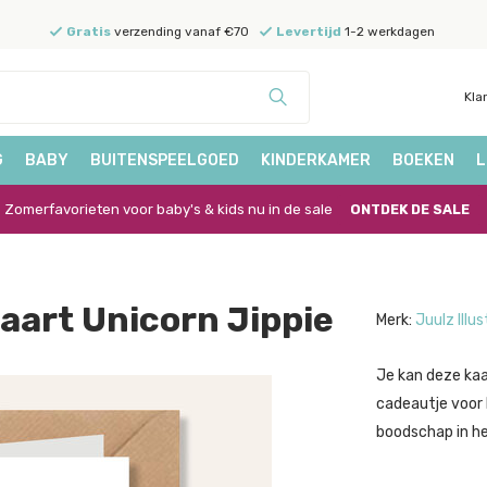
Gratis
verzending vanaf €70
Levertijd
1-2 werkdagen
Kla
G
BABY
BUITENSPEELGOED
KINDERKAMER
BOEKEN
L
Zomerfavorieten voor baby's & kids nu in de sale
ONTDEK DE SALE
kaart Unicorn Jippie
Merk:
Juulz Illu
Je kan deze kaa
cadeautje voor b
boodschap in het