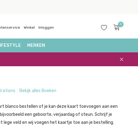
0
ntenservice
Winkel
Inloggen
IFESTYLE
MERKEN
Account
aanmaken
strations
Bekijk alles Boeken
rt blanco bestellen of je kan deze kaart toevoegen aan een
ijvoorbeeld een geboorte, verjaardag of steun. Schrijf je
 lege veld en wij voegen het kaartje toe aan je bestelling.