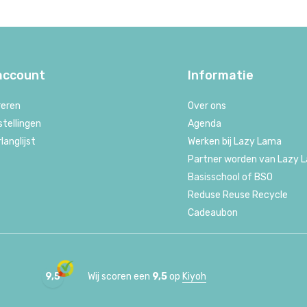
 account
Informatie
reren
Over ons
stellingen
Agenda
rlanglijst
Werken bij Lazy Lama
Partner worden van Lazy 
Basisschool of BSO
Reduse Reuse Recycle
Cadeaubon
9,5
Wij scoren een
9,5
op
Kiyoh