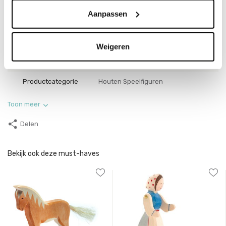
Aanpassen
SKU
10005
EAN
4035198100054
Weigeren
Collectie
Familie
Productcategorie
Houten Speelfiguren
Toon meer
Delen
Bekijk ook deze must-haves