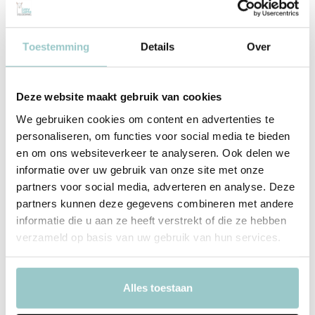
stuk wordt met de hand gesneden uit duurzaam hout, zorgvuldig
geschuurd en vervolgens met natuurlijke verf en oliën afgewerkt.
Hierdoor behouden de figuren hun houtnerf en krijgen ze een
Toestemming
Details
Over
warme, organische uitstraling. Omdat ze eenvoudig zijn
vormgegeven, stimuleren ze de fantasie van kinderen en nodigen
ze uit tot creatief spel.
Deze website maakt gebruik van cookies
We gebruiken cookies om content en advertenties te
Verzamel de Ostheimer collectie
personaliseren, om functies voor social media te bieden
De
Ostheimer
collectie omvat een breed scala aan figuren, van
en om ons websiteverkeer te analyseren. Ook delen we
boerderijdieren tot sprookjesfiguren en bijpassende accessoires
informatie over uw gebruik van onze site met onze
zoals kastelen en bomen. Ze zijn geliefd bij ouders die waarde
partners voor social media, adverteren en analyse. Deze
hechten aan duurzaam en verantwoord speelgoed dat generaties
partners kunnen deze gegevens combineren met andere
lang meegaat.
informatie die u aan ze heeft verstrekt of die ze hebben
verzameld op basis van uw gebruik van hun services.
Door hun kwaliteit en tijdloze ontwerp zijn Ostheimer-figuren niet
alleen geliefd speelgoed, maar ook waardevolle verzamelobjecten.
Alles toestaan
Productspecificaties