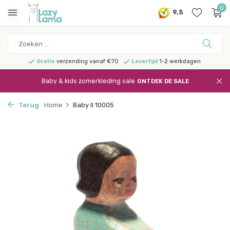
0
9,5
Gratis
verzending vanaf €70
Levertijd
1-2 werkdagen
Baby & kids zomerkleding sale
ONTDEK DE SALE
Terug
Home
Baby II 10005