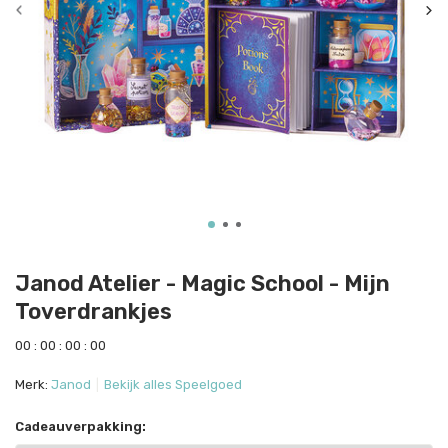
Janod Atelier - Magic School - Mijn
Toverdrankjes
0
0
:
0
0
:
0
0
:
0
0
Merk:
Janod
Bekijk alles Speelgoed
Cadeauverpakking: