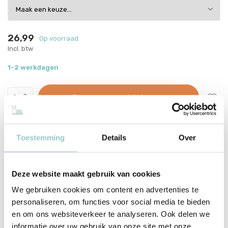
26,99
Op voorraad
Incl. btw
1-2 werkdagen
Toevoegen aan winkelwagen
This product is available in the following variants:
Toestemming
Details
Over
Voor 15:00 besteld, dezelfde werkdag verzonden
Gratis verzending vanaf €70
Deze website maakt gebruik van cookies
Met zorg ingepakt vanuit onze conceptstore
We gebruiken cookies om content en advertenties te
Productomschrijving
personaliseren, om functies voor social media te bieden
en om ons websiteverkeer te analyseren. Ook delen we
Janod Atelier - Magic School - Mijn
informatie over uw gebruik van onze site met onze