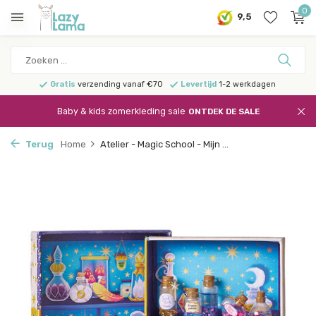
0
9,5
Gratis
verzending vanaf €70
Levertijd
1-2 werkdagen
Baby & kids zomerkleding sale
ONTDEK DE SALE
Terug
Home
Atelier - Magic School - Mijn ...