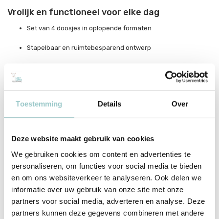
Vrolijk en functioneel voor elke dag
Set van 4 doosjes in oplopende formaten
Stapelbaar en ruimtebesparend ontwerp
BPA-vrij en licht – handig voor in de rugzak
Toestemming
Details
Over
Productspecificaties
Deze website maakt gebruik van cookies
SKU
SBSERA41
We gebruiken cookies om content en advertenties te
personaliseren, om functies voor social media te bieden
EAN
8719715001227
en om ons websiteverkeer te analyseren. Ook delen we
Merk
A Little Lovely Company
informatie over uw gebruik van onze site met onze
partners voor social media, adverteren en analyse. Deze
Collectie
Rainbows
partners kunnen deze gegevens combineren met andere