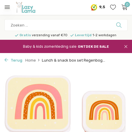
0
9,5
Gratis
verzending vanaf €70
Levertijd
1-2 werkdagen
Baby & kids zomerkleding sale
ONTDEK DE SALE
Terug
Home
Lunch & snack box set Regenbog...