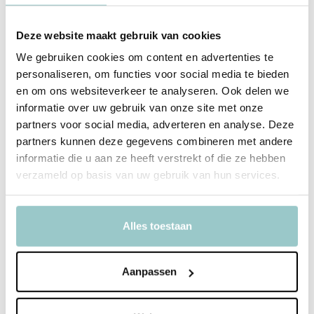
Lieve illustraties van wolkjes, sterren en zonnetjes
Drijft op het water en makkelijk vast te houden
Deze website maakt gebruik van cookies
We gebruiken cookies om content en advertenties te
personaliseren, om functies voor social media te bieden
Productspecificaties
en om ons websiteverkeer te analyseren. Ook delen we
informatie over uw gebruik van onze site met onze
SKU
BTBBCL09
partners voor social media, adverteren en analyse. Deze
partners kunnen deze gegevens combineren met andere
EAN
8719033869905
informatie die u aan ze heeft verstrekt of die ze hebben
verzameld op basis van uw gebruik van hun services.
Merk
A Little Lovely Company
Model
Badboekje
Alles toestaan
Toon meer
Delen
Aanpassen
Bekijk ook deze must-haves