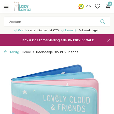
0
9,5
Gratis
verzending vanaf €70
Levertijd
1-2 werkdagen
Baby & kids zomerkleding sale
ONTDEK DE SALE
Terug
Home
Badboekje Cloud & Friends