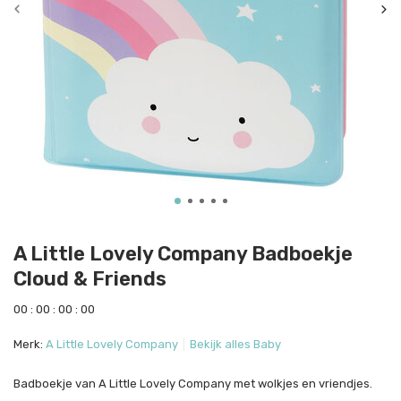
A Little Lovely Company Badboekje
Cloud & Friends
0
0
:
0
0
:
0
0
:
0
0
Merk:
A Little Lovely Company
Bekijk alles Baby
Badboekje van A Little Lovely Company met wolkjes en vriendjes.