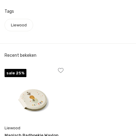
Tags
Liewood
Recent bekeken
sale 25%
Liewood
Magisch Badboekje Waylon