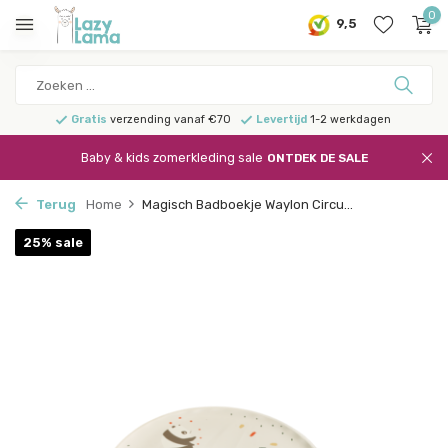
0
9,5
Gratis
verzending vanaf €70
Levertijd
1-2 werkdagen
Baby & kids zomerkleding sale
ONTDEK DE SALE
Terug
Home
Magisch Badboekje Waylon Circu...
25% sale