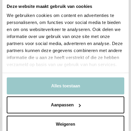
tot speelgoed en interieuraccessoires, Liewood combineert
Deze website maakt gebruik van cookies
tijdloze stijl met functionaliteit en milieubewustzijn – perfect voor
We gebruiken cookies om content en advertenties te
moderne gezinnen.
personaliseren, om functies voor social media te bieden
en om ons websiteverkeer te analyseren. Ook delen we
informatie over uw gebruik van onze site met onze
Productspecificaties
partners voor social media, adverteren en analyse. Deze
partners kunnen deze gegevens combineren met andere
SKU
LW19872-2334
informatie die u aan ze heeft verstrekt of die ze hebben
verzameld op basis van uw gebruik van hun services.
EAN
5715493432171
Delen
Alles toestaan
Bekijk ook deze must-haves
Aanpassen
sale 25%
sale 25%
Weigeren