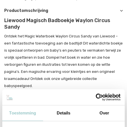
Productomschrijving
Liewood Magisch Badboekje Waylon Circus
Sandy
Ontdek het Magic Waterboek Waylon Circus Sandy van Liewood –
een fantastische toevoeging aan de badtijd! Dit waterdichte boekje
is speciaal ontworpen om baby’s en peuters te vermaken terwijl ze
vrolijk spetteren in bad. Dompel het boek in water en zie hoe
verborgen figuren en illustraties tot leven komen op de witte
pagina’s. Een magische ervaring voor kleintjes en een origineel
kraamcadeau! Ontdek ook onze uitgebreide collectie
babyspeelgoed.
Liewood
Het Deense merk Liewood staat bekend om zijn minimalistische
Toestemming
Details
Over
ontwerpen en gebruik van hoogwaardige, duurzame materialen
zoals biologisch katoen en BPA-vrij siliconen. Van kinderservies