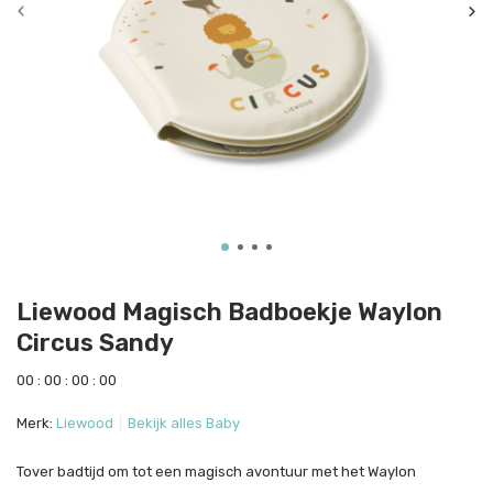
Liewood Magisch Badboekje Waylon
Circus Sandy
0
0
:
0
0
:
0
0
:
0
0
Merk:
Liewood
Bekijk alles Baby
Tover badtijd om tot een magisch avontuur met het Waylon