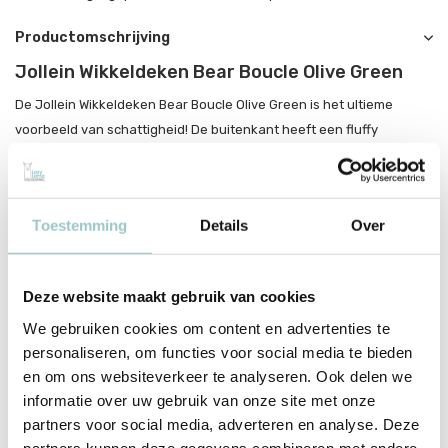
Productomschrijving
Jollein Wikkeldeken Bear Boucle Olive Green
De Jollein Wikkeldeken Bear Boucle Olive Green is het ultieme
voorbeeld van schattigheid! De buitenkant heeft een fluffy
vachtlook, terwijl de binnenkant heerlijk zacht aanvoelt. Wikkel je
baby in deze comfortabele omslagdoek en sluit hem met de
praktische klittenbandstroken. Het mutsje met schattige oortjes en
Toestemming
Details
Over
een berengezichtje maakt het geheel nóg liever!
Deze deken is vanaf de geboorte te gebruiken en ideaal voor de
eerste rit in de auto. Dankzij de openingen voor de
Deze website maakt gebruik van cookies
autostoelgordels blijft je baby lekker warm en veilig in de deken
We gebruiken cookies om content en advertenties te
zitten. Geschikt voor Maxi Cosi en andere categorie 0 autostoeltjes
personaliseren, om functies voor social media te bieden
met drie- of vijfpuntsgordels. Verkrijgbaar in
diverse kleuren
bij
en om ons websiteverkeer te analyseren. Ook delen we
Lazy Lama!
informatie over uw gebruik van onze site met onze
partners voor social media, adverteren en analyse. Deze
Onderweg met Jollein
partners kunnen deze gegevens combineren met andere