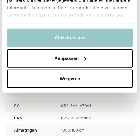
Jollein biedt een uitgebreide collectie handige en stijlvolle
informatie die u aan ze heeft verstrekt of die ze hebben
producten voor onderweg, zodat jij en je kleintje altijd goed
verzameld op basis van uw gebruik van hun services.
voorbereid zijn, waar je ook heen gaat. Van praktische luiertassen
met genoeg opbergruimte tot schattige verzorgingsproducten
zoals slabbetjes, doekjes en deken. Alle producten zijn ontworpen
Alles toestaan
met het oog op comfort, functionaliteit en stijl, zodat je onderweg
geen concessies hoeft te doen. Met producten van
Jollein
ben je
Aanpassen
altijd klaar voor een avontuurlijke rit, een dagje uit of een vakantie,
terwijl je kleintje het onderweg net zo comfortabel heeft als thuis.
Weigeren
Productspecificaties
SKU
032-566-67061
EAN
8717329376182
Afmetingen
105 x 100 cm