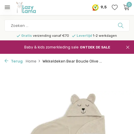
0
9,5
Gratis
verzending vanaf €70
Levertijd
1-2 werkdagen
Baby & kids zomerkleding sale
ONTDEK DE SALE
Terug
Home
Wikkeldeken Bear Boucle Olive ...