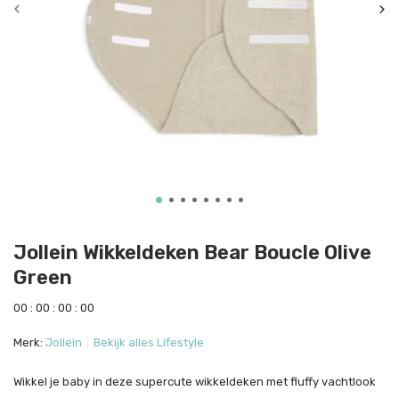
Jollein Wikkeldeken Bear Boucle Olive
Green
0
0
:
0
0
:
0
0
:
0
0
Merk:
Jollein
Bekijk alles Lifestyle
Wikkel je baby in deze supercute wikkeldeken met fluffy vachtlook