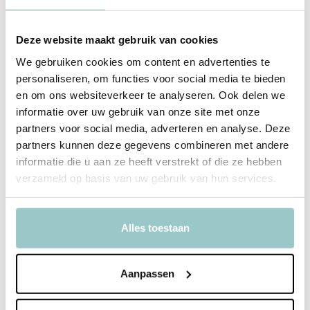
kleintje. Met een royale afmeting van 42 x 16 cm is hij ideaal voor
kinderen van 0 tot 12 maanden. De washand is niet alleen
Deze website maakt gebruik van cookies
praktisch, maar ook een stijlvolle toevoeging aan je
verzorgingsroutine
.
We gebruiken cookies om content en advertenties te
personaliseren, om functies voor social media te bieden
Wat maakt dit zo fijn
en om ons websiteverkeer te analyseren. Ook delen we
Zacht en comfortabel voor gevoelige babyhuid
informatie over uw gebruik van onze site met onze
Duurzaam en eco-vriendelijk materiaal
partners voor social media, adverteren en analyse. Deze
Stijlvol ontwerp dat past bij elk modern gezin
partners kunnen deze gegevens combineren met andere
informatie die u aan ze heeft verstrekt of die ze hebben
Wat je moet weten
verzameld op basis van uw gebruik van hun services.
Materiaal: 100% badstof katoen
Afmetingen: 42 x 16 cm
Geschikt voor kinderen van 0 tot 12 maanden
Alles toestaan
Ontdek hoe de
washandjes
van Jollein jouw dagelijkse routine
kunnen verrijken. Klik door en ervaar zelf het verschil!
Aanpassen