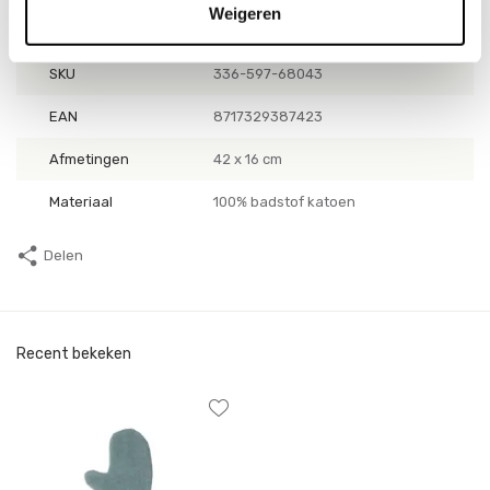
Weigeren
Productspecificaties
SKU
336-597-68043
EAN
8717329387423
Afmetingen
42 x 16 cm
Materiaal
100% badstof katoen
Delen
Recent bekeken