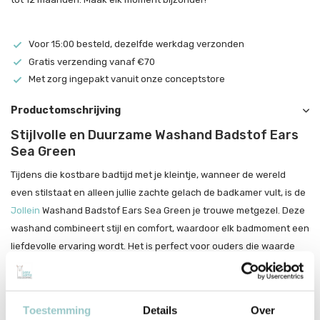
Voor 15:00 besteld, dezelfde werkdag verzonden
Gratis verzending vanaf €70
Met zorg ingepakt vanuit onze conceptstore
Productomschrijving
Stijlvolle en Duurzame Washand Badstof Ears
Sea Green
Tijdens die kostbare badtijd met je kleintje, wanneer de wereld
even stilstaat en alleen jullie zachte gelach de badkamer vult, is de
Jollein
Washand Badstof Ears Sea Green je trouwe metgezel. Deze
washand combineert stijl en comfort, waardoor elk badmoment een
liefdevolle ervaring wordt. Het is perfect voor ouders die waarde
hechten aan kwaliteit en een moderne, eco-vriendelijke levensstijl.
Gemaakt van 100% badstof katoen, biedt deze washand een
Toestemming
Details
Over
zachte en duurzame oplossing voor de dagelijkse verzorging van je