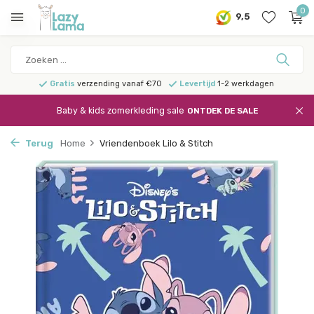
0
9,5
Gratis
verzending vanaf €70
Levertijd
1-2 werkdagen
Baby & kids zomerkleding sale
ONTDEK DE SALE
Terug
Home
Vriendenboek Lilo & Stitch