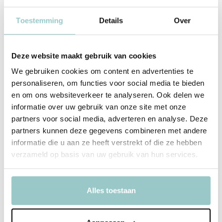
Ruimte voor foto's, dromen en geheimpjes
Toestemming
Details
Over
Specificaties
Deze website maakt gebruik van cookies
Leeftijd: ca. 4 – 10 jaar
We gebruiken cookies om content en advertenties te
personaliseren, om functies voor social media te bieden
Inhoud: invulpagina’s, extra plek voor jezelf
en om ons websiteverkeer te analyseren. Ook delen we
informatie over uw gebruik van onze site met onze
Thema: vriendschap, avontuur en een vleugje chaos
partners voor social media, adverteren en analyse. Deze
partners kunnen deze gegevens combineren met andere
Uitvoering: hardcover, kleurrijk en stevig
informatie die u aan ze heeft verstrekt of die ze hebben
verzameld op basis van uw gebruik van hun services.
Verzamel je hele Ohana bij elkaar.
Alles toestaan
Productspecificaties
SKU
1312795