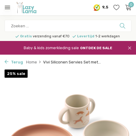
0
9,5
Gratis
verzending vanaf €70
Levertijd
1-2 werkdagen
Baby & kids zomerkleding sale
ONTDEK DE SALE
Terug
Home
Vivi Siliconen Servies Set met...
25% sale