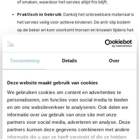
of smaken, waardoor het servies altijd fris blijft.
Praktisch in Gebruik
: Dankzij het onbreekbare materiaal is
het servies veilig voor actieve kinderen. De anti-slip bodem
op de beker en kom voorkomt morsen en knoeien tijdens het
eten.
Milieuvriendelijk
: Siliconen is een duurzaam materiaal dat
lang meegaat, wat de impact op het milieu vermindert in
Toestemming
Details
Over
vergelijking met wegwerpservies.
Ideaal als Cadeau
: De vrolijke voertuigenprint en praktische
Deze website maakt gebruik van cookies
bruikbaarheid maken deze servies set een geweldig cadeau
We gebruiken cookies om content en advertenties te
voor elke gelegenheid, zoals verjaardagen, babyshowers of
personaliseren, om functies voor social media te bieden
feestdagen.
en om ons websiteverkeer te analyseren. Ook delen we
Waarom Kiezen voor de Liewood Vivi Siliconen Servies Set?
informatie over uw gebruik van onze site met onze
De
Liewood Vivi Siliconen Servies Set met Print
biedt een
partners voor social media, adverteren en analyse. Deze
partners kunnen deze gegevens combineren met andere
combinatie van speelse esthetiek, veiligheid en duurzaamheid. Het
informatie die u aan ze heeft verstrekt of die ze hebben
is ontworpen om kinderen aan te moedigen zelfstandig te eten en