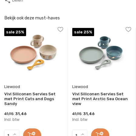
Delen
Bekijk ook deze must-haves
sale 25%
sale 25%
Liewood
Liewood
Vivi Siliconen Servies Set
Vivi Siliconen Servies Set
met Print Cats and Dogs
met Print Arctic Sea Ocean
Sandy
view
41,95
31,46
41,95
31,46
Incl. btw
Incl. btw