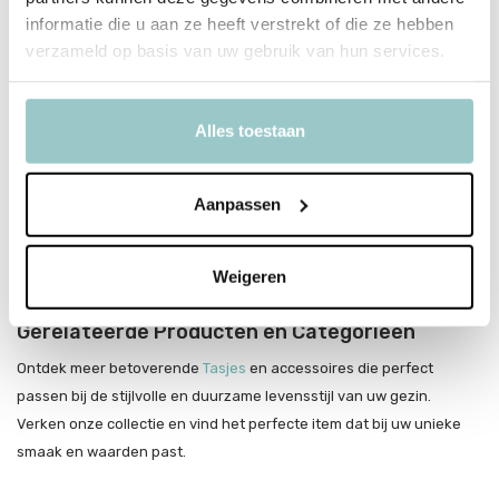
liefde voor de natuur en elegantie in het dagelijkse leven.
informatie die u aan ze heeft verstrekt of die ze hebben
verzameld op basis van uw gebruik van hun services.
Mimi & Lula
Mimi & Lula
staat bekend om hun innovatieve en stijlvolle
ontwerpen die perfect aansluiten bij de behoeften van moderne
Alles toestaan
gezinnen. Met een sterke focus op duurzaamheid en ethiek, streeft
Mimi & Lula ernaar om producten te creëren die niet alleen mooi
Aanpassen
zijn, maar ook een positieve impact hebben op de wereld. Elk stuk is
met zorg vervaardigd om zowel functionaliteit als esthetiek te
bieden, waardoor ze een geliefde keuze zijn voor bewuste
Weigeren
consumenten.
Gerelateerde Producten en Categorieën
Ontdek meer betoverende
Tasjes
en accessoires die perfect
passen bij de stijlvolle en duurzame levensstijl van uw gezin.
Verken onze collectie en vind het perfecte item dat bij uw unieke
smaak en waarden past.