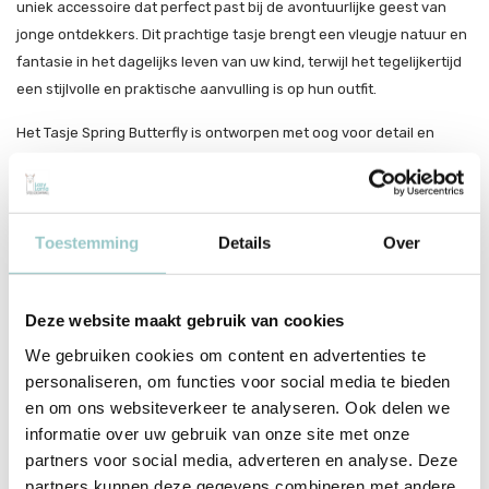
uniek accessoire dat perfect past bij de avontuurlijke geest van
jonge ontdekkers. Dit prachtige tasje brengt een vleugje natuur en
fantasie in het dagelijks leven van uw kind, terwijl het tegelijkertijd
een stijlvolle en praktische aanvulling is op hun outfit.
Het Tasje Spring Butterfly is ontworpen met oog voor detail en
vervaardigd uit duurzame materialen die lang meegaan. Het
elegante ontwerp, geïnspireerd door de sierlijke bewegingen van
vlinders, maakt het een echte blikvanger. Dankzij de handige
Toestemming
Details
Over
grootte en het comfortabele draagkoord is dit tasje ideaal voor
zowel speciale gelegenheden als dagelijks gebruik. Uw kind kan
gemakkelijk al hun kleine schatten meenemen terwijl ze de wereld
Deze website maakt gebruik van cookies
om hen heen ontdekken.
We gebruiken cookies om content en advertenties te
Met het Tasje Spring Butterfly stimuleert u niet alleen de stijl van uw
personaliseren, om functies voor social media te bieden
kind, maar creëert u ook dierbare gezinsmomenten vol avontuur en
en om ons websiteverkeer te analyseren. Ook delen we
plezier. Dit eco-vriendelijke accessoire weerspiegelt de waarden
informatie over uw gebruik van onze site met onze
van moderne gezinnen die geven om duurzaamheid en kwaliteit.
partners voor social media, adverteren en analyse. Deze
Het is meer dan alleen een mode-item; het is een symbool van
partners kunnen deze gegevens combineren met andere