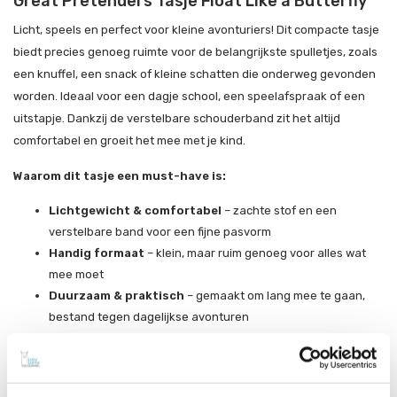
Great Pretenders Tasje Float Like a Butterfly
Licht, speels en perfect voor kleine avonturiers! Dit compacte tasje
biedt precies genoeg ruimte voor de belangrijkste spulletjes, zoals
een knuffel, een snack of kleine schatten die onderweg gevonden
worden. Ideaal voor een dagje school, een speelafspraak of een
uitstapje. Dankzij de verstelbare schouderband zit het altijd
comfortabel en groeit het mee met je kind.
Waarom dit tasje een must-have is:
Lichtgewicht & comfortabel
– zachte stof en een
verstelbare band voor een fijne pasvorm
Handig formaat
– klein, maar ruim genoeg voor alles wat
mee moet
Duurzaam & praktisch
– gemaakt om lang mee te gaan,
bestand tegen dagelijkse avonturen
Speels en stijlvol design
– een vrolijke print die past bij
nieuwsgierige kinderen
Laat ze fladderen met hun essentials – klaar om de wereld te