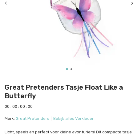
Great Pretenders Tasje Float Like a
Butterfly
0
0
:
0
0
:
0
0
:
0
0
Merk:
Great Pretenders
Bekijk alles Verkleden
Licht, speels en perfect voor kleine avonturiers! Dit compacte tasje