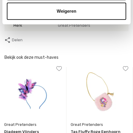
SKU
83321
Weigeren
EAN
0771877833212
Merk
Great Pretenders
Delen
Bekijk ook deze must-haves
Great Pretenders
Great Pretenders
Diadeem Vlinders
Tas Fluffy Roze Eenhoorn