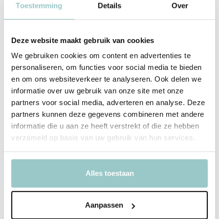
Toestemming
Details
Over
ontdekken!
Over Great Pretenders
Deze website maakt gebruik van cookies
Er was eens… een creatieve moeder in Canada die droomde van
We gebruiken cookies om content en advertenties te
speelgoed dat niet alleen mooi was, maar ook de fantasie
personaliseren, om functies voor social media te bieden
prikkelde. Zo ontstond Great Pretenders, een merk dat bekroond is
en om ons websiteverkeer te analyseren. Ook delen we
om zijn innovatieve ontwerpen.
Verkleden
met Great Pretenders is
informatie over uw gebruik van onze site met onze
niet alleen leuk, maar stimuleert ook de fantasie, het
partners voor social media, adverteren en analyse. Deze
zelfvertrouwen en de ontwikkeling van kinderen. Met duurzame
partners kunnen deze gegevens combineren met andere
materialen en eerlijke productieprocessen combineert het merk
informatie die u aan ze heeft verstrekt of die ze hebben
betoverende
kostuums
met een bewuste keuze voor een betere
verzameld op basis van uw gebruik van hun services.
wereld.
Alles toestaan
Productspecificaties
Aanpassen