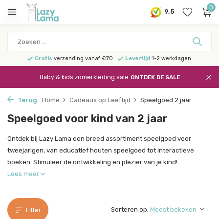
0
9,5
Gratis
verzending vanaf €70
Levertijd
1-2 werkdagen
Baby & kids zomerkleding sale
ONTDEK DE SALE
Terug
Home
Cadeaus op Leeftijd
Speelgoed 2 jaar
Speelgoed voor kind van 2 jaar
Ontdek bij Lazy Lama een breed assortiment speelgoed voor
tweejarigen, van educatief houten speelgoed tot interactieve
boeken. Stimuleer de ontwikkeling en plezier van je kind!
Lees meer
Sorteren op:
Filter