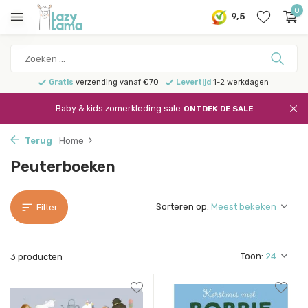
0
9,5
Gratis
verzending vanaf €70
Levertijd
1-2 werkdagen
Baby & kids zomerkleding sale
ONTDEK DE SALE
Terug
Home
Peuterboeken
Sorteren op:
Filter
Toon:
3 producten