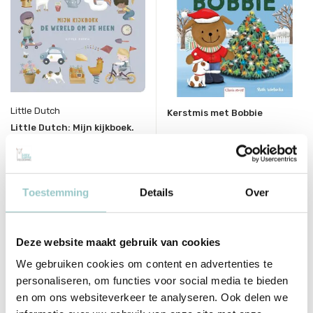
Little Dutch
Kerstmis met Bobbie
Little Dutch: Mijn kijkboek.
De wereld om je heen
Deliverytime
Deliverytime
Op voorraad
Op voorraad
Toestemming
Details
Over
1-2 werkdagen
1-2 werkdagen
14,95
15,95
Incl. btw
Incl. btw
Deze website maakt gebruik van cookies
We gebruiken cookies om content en advertenties te
personaliseren, om functies voor social media te bieden
en om ons websiteverkeer te analyseren. Ook delen we