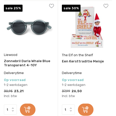
sale 25%
sale 30%
Liewood
The Elf on the Shelf
Zonnebril Darla Whale Blue
Een Kersttraditie Meisje
Transparent 4-10Y
Deliverytime
Deliverytime
Op voorraad
Op voorraad
1-2 werkdagen
1-2 werkdagen
30,95
23,21
37,99
26,50
Incl. btw
Incl. btw