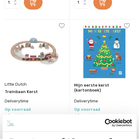
Little Dutch
Mijn eerste kerst
(kartonboek)
Treinbaan Kerst
Deliverytime
Deliverytime
Op voorraad
Op voorraad
1-2 werkdagen
1-2 werkdagen
22,95
4,99
Incl. btw
Incl. btw