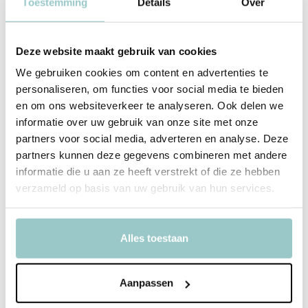
Toestemming
Details
Over
Deze website maakt gebruik van cookies
We gebruiken cookies om content en advertenties te
personaliseren, om functies voor social media te bieden
en om ons websiteverkeer te analyseren. Ook delen we
informatie over uw gebruik van onze site met onze
partners voor social media, adverteren en analyse. Deze
partners kunnen deze gegevens combineren met andere
informatie die u aan ze heeft verstrekt of die ze hebben
verzameld op basis van uw gebruik van hun services.
Tender Leaf Toys
De Zoete Zusjes vieren
Sinterklaas
Houten Kinderkrukje|
Champignon
Alles toestaan
Deliverytime
Deliverytime
Op voorraad
Op voorraad
1-2 werkdagen
1-2 werkdagen
Aanpassen
15,99
59,00
Incl. btw
Incl. btw