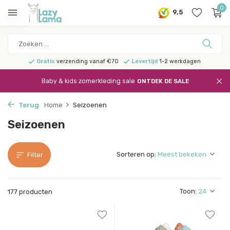
0
9,5
Gratis
verzending vanaf €70
Levertijd
1-2 werkdagen
Baby & kids zomerkleding sale
ONTDEK DE SALE
Terug
Home
Seizoenen
Seizoenen
Sorteren op:
Filter
Toon:
177 producten