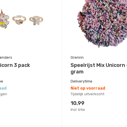
tenders
Grennn
icorn 3 pack
Speelrijst Mix Unicorn 
gram
me
Deliverytime
aad
Niet op voorraad
agen
Tijdelijk uitverkocht
10,99
Incl. btw