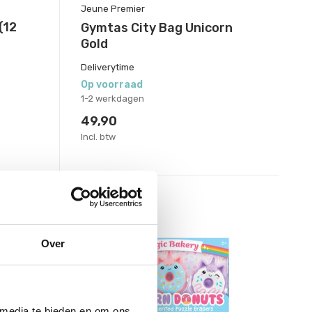
Jeune Premier
(12
Gymtas City Bag Unicorn
Gold
Deliverytime
Op voorraad
1-2 werkdagen
49,90
Incl. btw
Over
 media te bieden en om ons