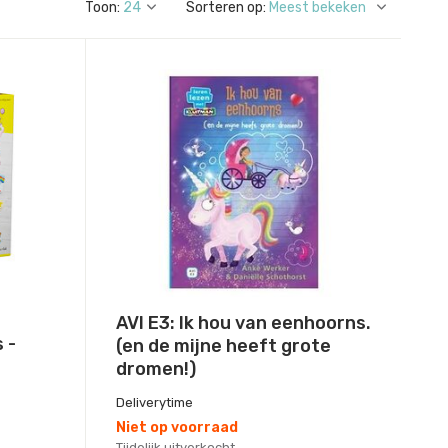
Toon:
Sorteren op:
AVI E3: Ik hou van eenhoorns.
 -
(en de mijne heeft grote
dromen!)
Deliverytime
Niet op voorraad
Tijdelijk uitverkocht