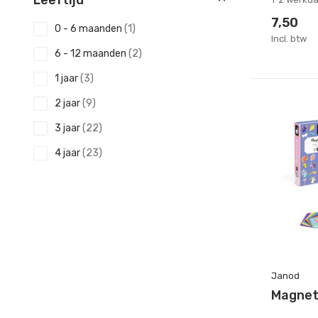
Leeftijd
7,50
0 - 6 maanden
(1)
Incl. btw
6 - 12 maanden
(2)
1 jaar
(3)
2 jaar
(9)
3 jaar
(22)
4 jaar
(23)
5 - 6 jaar
(24)
Toon meer
Janod
Magnet