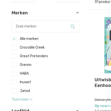
31 produc
Merken
Alle merken
Crocodile Creek
Great Pretenders
Grennn
HABA
Uitwis
Inuwet
Eenhoo
Janod
Toon meer
Deliveryti
Op voorr
1-2 werkd