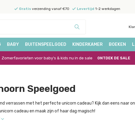
Gratis
verzending vanaf €70
Levertijd
1-2 werkdagen
Kla
G
BABY
BUITENSPEELGOED
KINDERKAMER
BOEKEN
L
Zomerfavorieten voor baby's & kids nu in de sale
ONTDEK DE SALE
hoorn Speelgoed
and verrassen met het perfecte unicorn cadeau? Kijk dan eens naar on
unicorn cadeau en maak zijn of haar dag magisch!
r