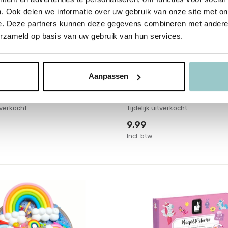
. Ook delen we informatie over uw gebruik van onze site met on
e. Deze partners kunnen deze gegevens combineren met andere i
erzameld op basis van uw gebruik van hun services.
Creek
Crocodile Creek
l 13 cm Unicorn
Speelbal 13 cm Unicor
Garden
Aanpassen
me
Deliverytime
voorraad
Niet op voorraad
itverkocht
Tijdelijk uitverkocht
9,99
Incl. btw