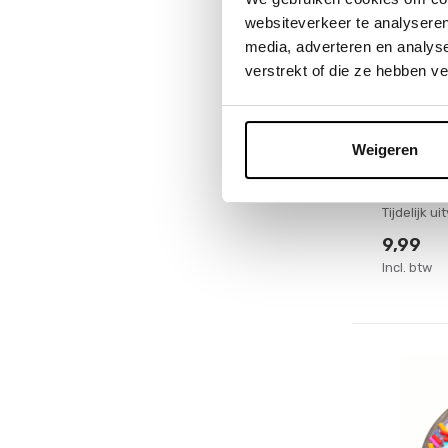
websiteverkeer te analyseren
media, adverteren en analys
verstrekt of die ze hebben v
Crocodile 
Speelba
Paars
Weigeren
Deliveryti
Niet op 
Tijdelijk u
9,99
Incl. btw