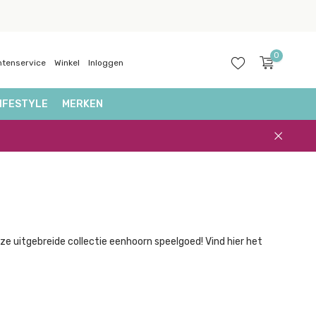
0
ntenservice
Winkel
Inloggen
IFESTYLE
MERKEN
Account
aanmaken
ze uitgebreide collectie eenhoorn speelgoed! Vind hier het