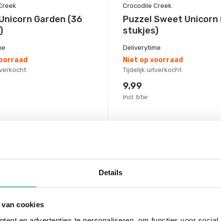
Creek
Crocodile Creek
Unicorn Garden (36
Puzzel Sweet Unicorn 
)
stukjes)
me
Deliverytime
voorraad
Niet op voorraad
itverkocht
Tijdelijk uitverkocht
9,99
Incl. btw
Details
 van cookies
ent en advertenties te personaliseren, om functies voor social