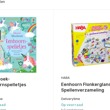
ten
HABA
boek-
Eenhoorn Flonkerglans
rnspelletjes
Spellenverzameling
me
Deliverytime
aad
Op voorraad
agen
1-2 werkdagen