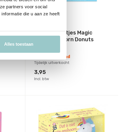
ze partners voor social
nformatie die u aan ze heeft
OOLY
n
Geurgummetjes Magic
Bakery Unicorn Donuts
Alles toestaan
Deliverytime
Niet op voorraad
Tijdelijk uitverkocht
3,95
Incl. btw