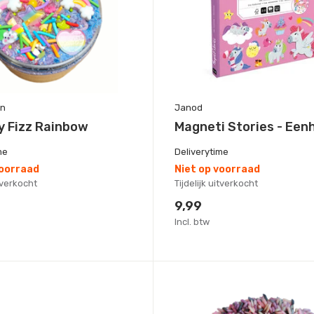
un
Janod
y Fizz Rainbow
Magneti Stories - Een
me
Deliverytime
voorraad
Niet op voorraad
itverkocht
Tijdelijk uitverkocht
9,99
Incl. btw