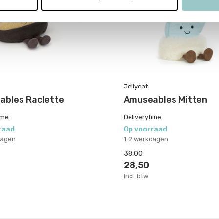
Jellycat
ables Raclette
Amuseables Mitten
ime
Deliverytime
raad
Op voorraad
dagen
1-2 werkdagen
38,00
28,50
Incl. btw