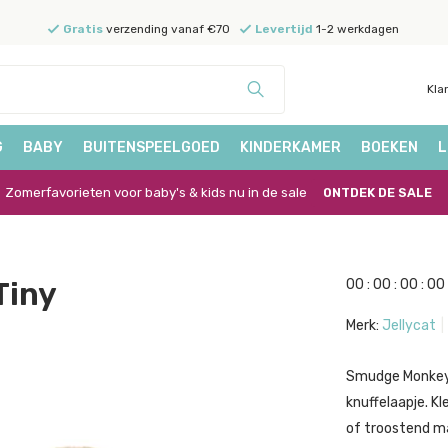
Gratis
verzending vanaf €70
Levertijd
1-2 werkdagen
Kla
G
BABY
BUITENSPEELGOED
KINDERKAMER
BOEKEN
L
Zomerfavorieten voor baby's & kids nu in de sale
ONTDEK DE SALE
Tiny
0
0
:
0
0
:
0
0
:
0
0
Merk:
Jellycat
Smudge Monkey 
knuffelaapje. Kl
of troostend ma