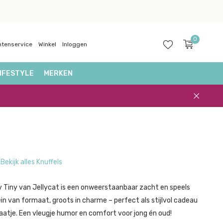
0
ntenservice
Winkel
Inloggen
IFESTYLE
MERKEN
Account
aanmaken
Bekijk alles Knuffels
Tiny van Jellycat is een onweerstaanbaar zacht en speels
ein van formaat, groots in charme – perfect als stijlvol cadeau
atje. Een vleugje humor en comfort voor jong én oud!