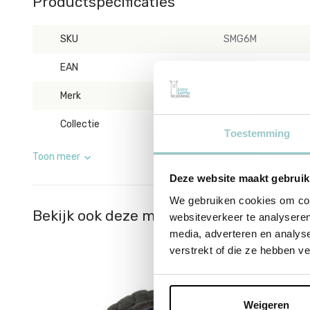
Productspecificaties
SKU
SMG6M
EAN
670983116137
Merk
Jellycat
Collectie
Smudge Jellycats
Toestemming
Toon meer
Deze website maakt gebruik
We gebruiken cookies om cont
Bekijk ook deze must-haves
websiteverkeer te analyseren
media, adverteren en analys
verstrekt of die ze hebben v
sale 20
Weigeren