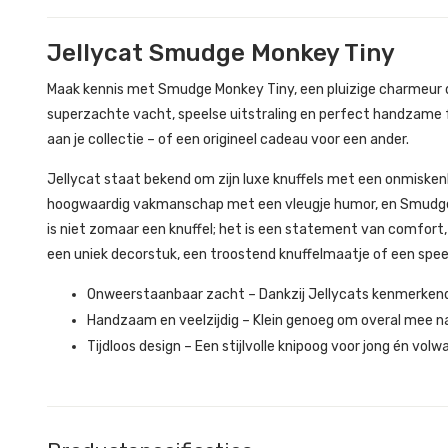
Jellycat Smudge Monkey Tiny
Maak kennis met Smudge Monkey Tiny, een pluizige charmeur d
superzachte vacht, speelse uitstraling en perfect handzame 
aan je collectie – of een origineel cadeau voor een ander.
Jellycat staat bekend om zijn luxe knuffels met een onmiskenb
hoogwaardig vakmanschap met een vleugje humor, en Smudge li
is niet zomaar een knuffel; het is een statement van comfort, s
een uniek decorstuk, een troostend knuffelmaatje of een speel
Onweerstaanbaar zacht – Dankzij Jellycats kenmerkend
Handzaam en veelzijdig – Klein genoeg om overal mee 
Tijdloos design – Een stijlvolle knipoog voor jong én volw