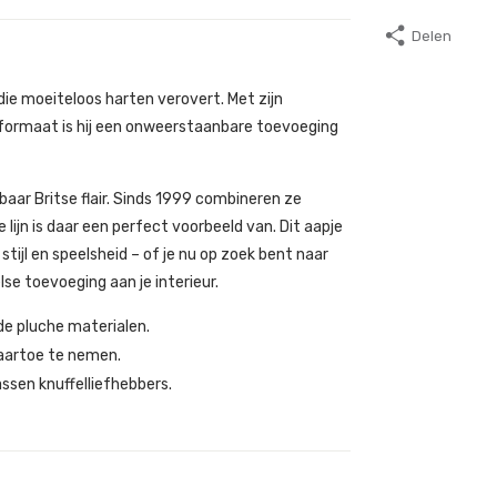
Delen
ie moeiteloos harten verovert. Met zijn
formaat is hij een onweerstaanbare toevoeging
aar Britse flair. Sinds 1999 combineren ze
jn is daar een perfect voorbeeld van. Dit aapje
tijl en speelsheid – of je nu op zoek bent naar
se toevoeging aan je interieur.
e pluche materialen.
naartoe te nemen.
assen knuffelliefhebbers.