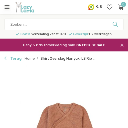
0
9,5
Gratis
verzending vanaf €70
Levertijd
1-2 werkdagen
Baby & kids zomerkleding sale
ONTDEK DE SALE
Terug
Home
Shirt Overslag Nanyuki LS Rib ...