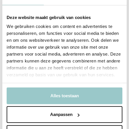
Waarom je dit wilt
Deze website maakt gebruik van cookies
Overslagsluiting: makkelijk en babyvriendelijk
We gebruiken cookies om content en advertenties te
personaliseren, om functies voor social media te bieden
Zachte ribstof met comfortabele stretch
en om ons websiteverkeer te analyseren. Ook delen we
informatie over uw gebruik van onze site met onze
Warme, neutrale kleur voor eindeloos combineren
partners voor social media, adverteren en analyse. Deze
partners kunnen deze gegevens combineren met andere
informatie die u aan ze heeft verstrekt of die ze hebben
Productspecificaties
verzameld op basis van uw gebruik van hun services.
SKU
1140011-5490
Alles toestaan
EAN
8719788761820
Collectie
All Time Favourites
Aanpassen
Model
Solid