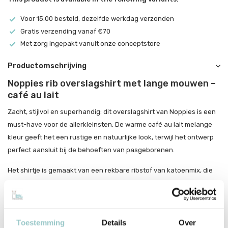
Voor 15:00 besteld, dezelfde werkdag verzonden
Gratis verzending vanaf €70
Met zorg ingepakt vanuit onze conceptstore
Productomschrijving
Noppies rib overslagshirt met lange mouwen –
café au lait
Zacht, stijlvol en superhandig: dit overslagshirt van Noppies is een
must-have voor de allerkleinsten. De warme café au lait melange
kleur geeft het een rustige en natuurlijke look, terwijl het ontwerp
perfect aansluit bij de behoeften van pasgeborenen.
Het shirtje is gemaakt van een rekbare ribstof van katoenmix, die
zacht aanvoelt op de gevoelige babyhuid. Dankzij de
overslagsluiting met drukknoopjes hoef je het niet over het hoofdje
aan te trekken, wel zo prettig voor jou én je baby. Comfort en
gemak in één slim ontwerp.
Toestemming
Details
Over