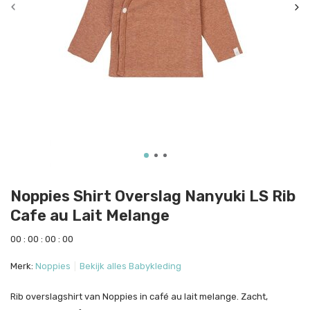
Noppies Shirt Overslag Nanyuki LS Rib
Cafe au Lait Melange
0
0
:
0
0
:
0
0
:
0
0
Merk:
Noppies
Bekijk alles Babykleding
Rib overslagshirt van Noppies in café au lait melange. Zacht,