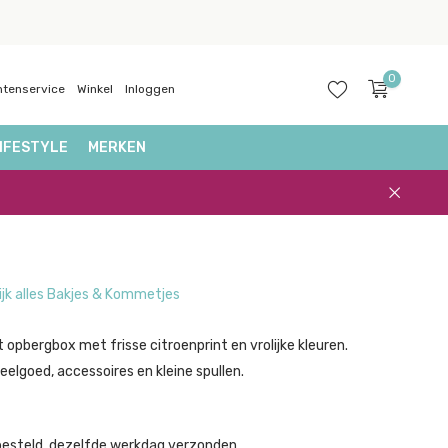
0
ntenservice
Winkel
Inloggen
IFESTYLE
MERKEN
Account
aanmaken
ijk alles Bakjes & Kommetjes
 opbergbox met frisse citroenprint en vrolijke kleuren.
eelgoed, accessoires en kleine spullen.
besteld, dezelfde werkdag verzonden