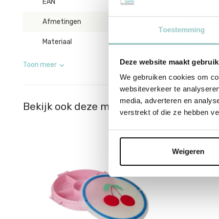
EAN
5708315272574
Afmetingen
Ø 32 | H 5,5 cm
Toestemming
Materiaal
Melamine
Deze website maakt gebruik
Toon meer
We gebruiken cookies om cont
websiteverkeer te analyseren
media, adverteren en analys
Bekijk ook deze must-haves
verstrekt of die ze hebben v
Weigeren