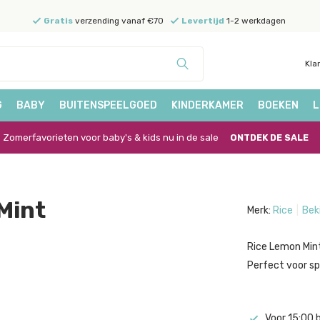
Gratis
verzending vanaf €70
Levertijd
1-2 werkdagen
Kla
G
BABY
BUITENSPEELGOED
KINDERKAMER
BOEKEN
L
Zomerfavorieten voor baby's & kids nu in de sale
ONTDEK DE SALE
Mint
Merk:
Rice
Bek
Rice Lemon Mint
Perfect voor sp
Voor 15:00 