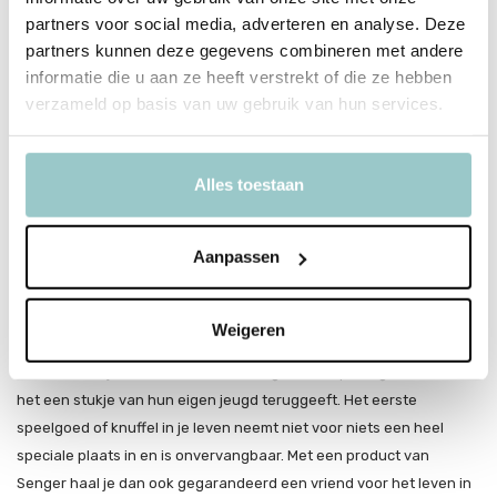
partners voor social media, adverteren en analyse. Deze
De knuffels zijn makkelijk vast te pakken aan de oren, vleugels of
partners kunnen deze gegevens combineren met andere
pootjes. Je kindje kan ongestoord sabbelen op de knuffels, omdat
informatie die u aan ze heeft verstrekt of die ze hebben
ze zijn gemaakt van organisch katoen en zijn gevuld met lamswol.
verzameld op basis van uw gebruik van hun services.
De knuffels zijn geheel vrij van giftige stoffen.
Senger Naturwelt
Alles toestaan
Het Duitse merk Senger Naturwelt staat garant voor liefdevol
handwerk met veel gevoel voor de kwaliteit van vakmanschap. De
Aanpassen
producten van Senger zijn gemaakt van prachtige natuurlijke
materialen en dat zie je er ook echt aan af!
Weigeren
Senger Naturwelt maakt producten die een leven lang meegaan.
En toveren bij veel volwassenen een glimlach op het gezicht, omdat
het een stukje van hun eigen jeugd teruggeeft. Het eerste
speelgoed of knuffel in je leven neemt niet voor niets een heel
speciale plaats in en is onvervangbaar. Met een product van
Senger haal je dan ook gegarandeerd een vriend voor het leven in