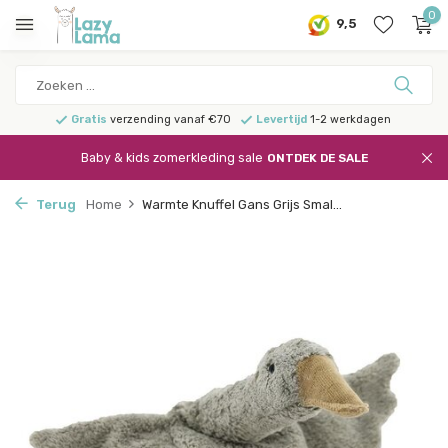
0
9,5
Gratis
verzending vanaf €70
Levertijd
1-2 werkdagen
Baby & kids zomerkleding sale
ONTDEK DE SALE
Terug
Home
Warmte Knuffel Gans Grijs Smal...