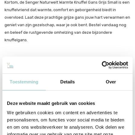
Kortom, de Senger Naturwelt Warmte Knuffel Gans Grijs Small is een
knuffelvriend dat warmte, comfort en geborgenheid biedt in
overvloed. Laat deze prachtige grijze gans jouw hart verwarmen en
geniet van zijn gezelschap, waar je ook bent. Bestel vandaag nog
en beleef de rustgevende omhelzing van deze bijzondere
knuffelgans.
Verwarmen
Het kersenpitkussentje kan verwarmd en gekoeld worden. Om het
kussentje op te warmen, wikkel je het in een linnen of katoenen
Toestemming
Details
Over
handdoek en vervolgens leg je het kussentje 10 à 15 minuten in de
oven op 75°. Je kan het kussentje eventueel ook opwarmen op de
verwarming of op een tegelkachel.
Deze website maakt gebruik van cookies
Let op!
het kussentje mag niet in de magnetron.
We gebruiken cookies om content en advertenties te
Koelen
personaliseren, om functies voor social media te bieden
Het kussentje kun je koelen door deze 30 minuutjes in de vriezer te
en om ons websiteverkeer te analyseren. Ook delen we
leggen.
informatie over uw gebruik van onze site met onze