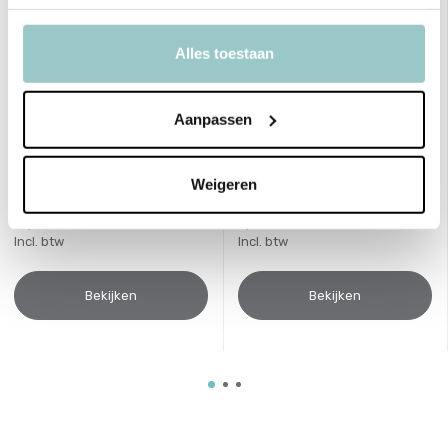
Alles toestaan
Crocodile Creek
Crocodile Creek
Puzzel Over de regenboog (
Puzzel Brandweer auto ( 12
Aanpassen
36 stukjes)
stukjes)
Deliverytime
Deliverytime
Weigeren
Niet op voorraad
Niet op voorraad
Tijdelijk uitverkocht
Tijdelijk uitverkocht
17,99
9,99
Incl. btw
Incl. btw
Bekijken
Bekijken