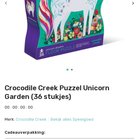
Crocodile Creek Puzzel Unicorn
Garden (36 stukjes)
0
0
:
0
0
:
0
0
:
0
0
Merk:
Crocodile Creek
Bekijk alles Speelgoed
Cadeauverpakking: