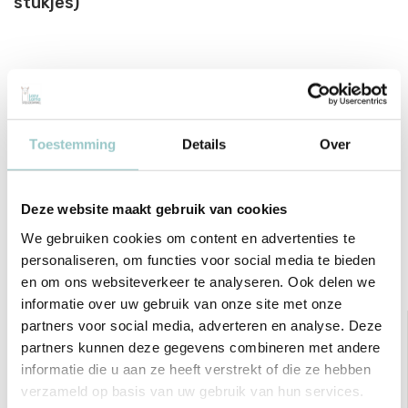
stukjes)
Productspecificaties
Toestemming
Details
Over
SKU
CC40775
EAN
0732396407759
Deze website maakt gebruik van cookies
Delen
We gebruiken cookies om content en advertenties te
personaliseren, om functies voor social media te bieden
Bekijk ook deze must-haves
en om ons websiteverkeer te analyseren. Ook delen we
informatie over uw gebruik van onze site met onze
partners voor social media, adverteren en analyse. Deze
partners kunnen deze gegevens combineren met andere
informatie die u aan ze heeft verstrekt of die ze hebben
verzameld op basis van uw gebruik van hun services.