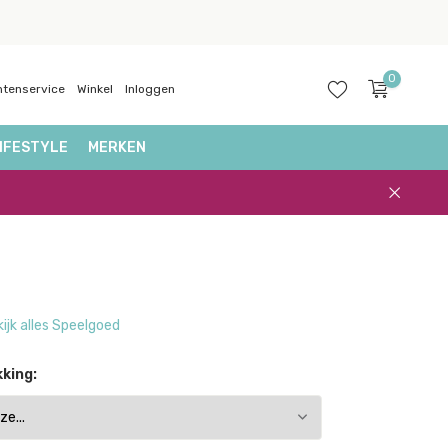
0
ntenservice
Winkel
Inloggen
IFESTYLE
MERKEN
Account
aanmaken
ijk alles Speelgoed
king: