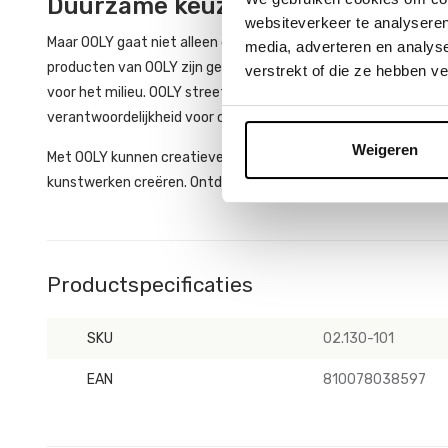
Duurzame keuze
websiteverkeer te analyseren
Maar OOLY gaat niet alleen over creativiteit, het merk is ook
media, adverteren en analys
producten van OOLY zijn gemaakt van milieuvriendelijke mat
verstrekt of die ze hebben v
voor het milieu. OOLY streeft ernaar om creativiteit te bevo
verantwoordelijkheid voor onze planeet.
Weigeren
Met OOLY kunnen creatievelingen van alle leeftijden hun verbeeld
kunstwerken creëren. Ontdek de wereld van OOLY en laat je ins
Productspecificaties
SKU
02.130-101
EAN
810078038597