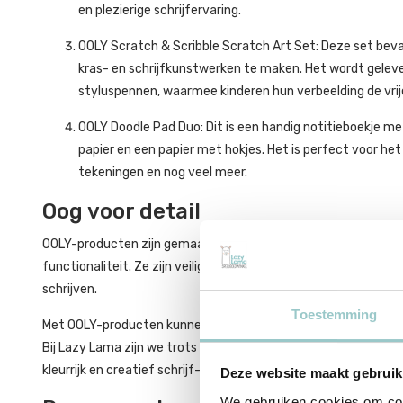
en plezierige schrijfervaring.
OOLY Scratch & Scribble Scratch Art Set: Deze set beva
kras- en schrijfkunstwerken te maken. Het wordt geleve
styluspennen, waarmee kinderen hun verbeelding de vrij
OOLY Doodle Pad Duo: Dit is een handig notitieboekje me
papier en een papier met hokjes. Het is perfect voor h
tekeningen en nog veel meer.
Oog voor detail
OOLY-producten zijn gemaakt van hoogwaardige materialen en
functionaliteit. Ze zijn veilig en geschikt voor kinderen en zijn
schrijven.
Toestemming
Met OOLY-producten kunnen kinderen hun verbeelding de vrije l
Bij Lazy Lama zijn we trots om OOLY in ons assortiment te he
kleurrijk en creatief schrijf- en tekengerei om hun creatieve
Deze website maakt gebruik
We gebruiken cookies om cont