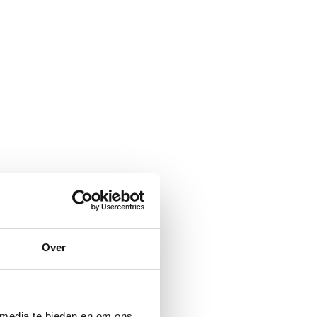
Over
 media te bieden en om ons