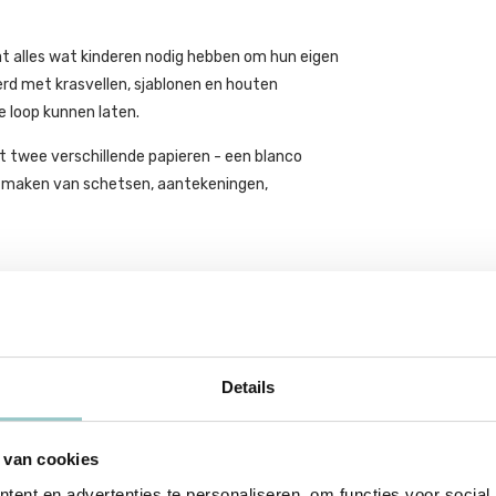
t alles wat kinderen nodig hebben om hun eigen
rd met krasvellen, sjablonen en houten
e loop kunnen laten.
t twee verschillende papieren - een blanco
et maken van schetsen, aantekeningen,
 zijn ontworpen met oog voor detail en
 ideaal voor creatief spel, tekenen, schilderen en
Details
oop laten en hun creativiteit tot leven brengen.
bben en ouders en kinderen te voorzien van
 avonturen te ondersteunen!
 van cookies
ent en advertenties te personaliseren, om functies voor social