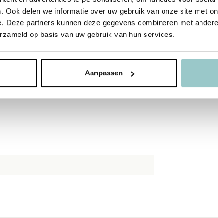
. Ook delen we informatie over uw gebruik van onze site met on
 toegewijd aan duurzaamheid. Veel van de
e. Deze partners kunnen deze gegevens combineren met andere i
erialen en worden geproduceerd met aandacht
erzameld op basis van uw gebruik van hun services.
rderen zonder concessies te doen aan de
Aanpassen
ing de vrije loop laten en kleurrijke, levendige
pireren om jouw creatieve reis te beginnen!