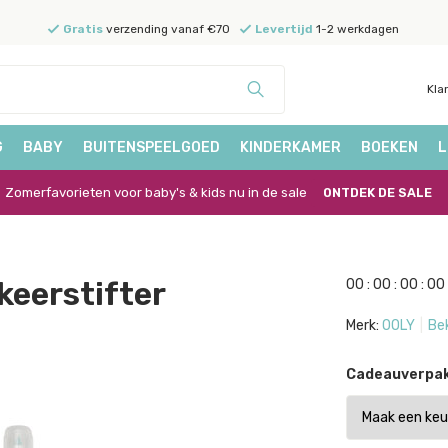
Gratis
verzending vanaf €70
Levertijd
1-2 werkdagen
Kla
G
BABY
BUITENSPEELGOED
KINDERKAMER
BOEKEN
L
Zomerfavorieten voor baby's & kids nu in de sale
ONTDEK DE SALE
keerstifter
0
0
:
0
0
:
0
0
:
0
0
Merk:
OOLY
Bek
Cadeauverpak