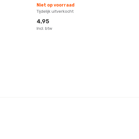
Niet op voorraad
Ni
Tijdelijk uitverkocht
Tij
4,95
1
Incl. btw
Inc