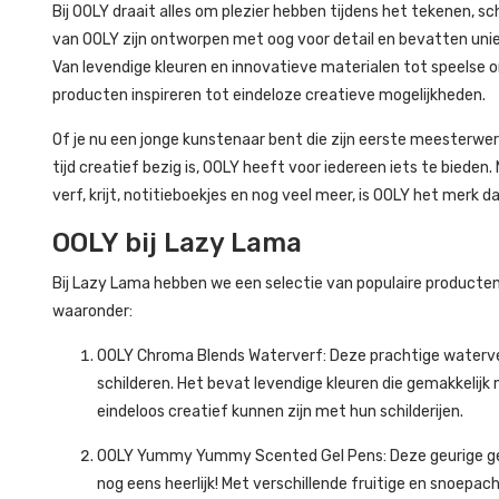
Bij OOLY draait alles om plezier hebben tijdens het tekenen, sc
van OOLY zijn ontworpen met oog voor detail en bevatten unie
Van levendige kleuren en innovatieve materialen tot speels
producten inspireren tot eindeloze creatieve mogelijkheden.
Of je nu een jonge kunstenaar bent die zijn eerste meesterwerk
tijd creatief bezig is, OOLY heeft voor iedereen iets te bieden
verf, krijt, notitieboekjes en nog veel meer, is OOLY het merk d
OOLY bij Lazy Lama
Bij Lazy Lama hebben we een selectie van populaire product
waaronder:
OOLY Chroma Blends Waterverf: Deze prachtige waterver
schilderen. Het bevat levendige kleuren die gemakkelij
eindeloos creatief kunnen zijn met hun schilderijen.
OOLY Yummy Yummy Scented Gel Pens: Deze geurige gelpen
nog eens heerlijk! Met verschillende fruitige en snoepa