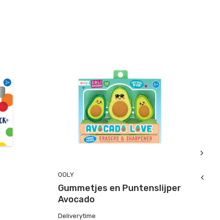
OOLY
OO
Gummetjes en Puntenslijper
S
Avocado
S
Deliverytime
De