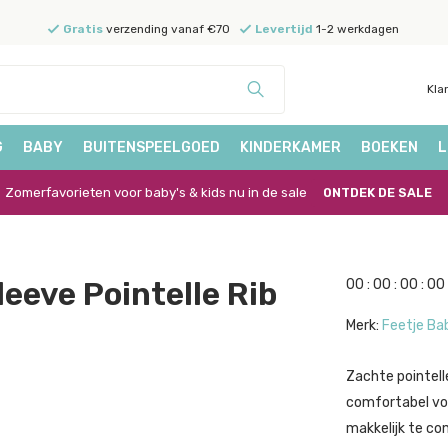
Gratis
verzending vanaf €70
Levertijd
1-2 werkdagen
Kla
G
BABY
BUITENSPEELGOED
KINDERKAMER
BOEKEN
L
Zomerfavorieten voor baby's & kids nu in de sale
ONTDEK DE SALE
eeve Pointelle Rib
0
0
:
0
0
:
0
0
:
0
0
Merk:
Feetje Ba
Zachte pointell
comfortabel voo
makkelijk te co