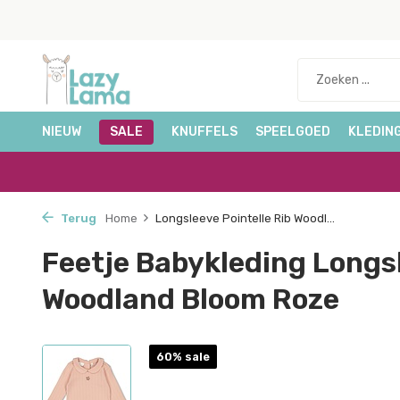
NIEUW
SALE
KNUFFELS
SPEELGOED
KLEDIN
Terug
Home
Longsleeve Pointelle Rib Woodl...
Feetje Babykleding Longsl
Woodland Bloom Roze
60% sale