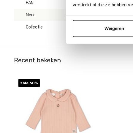
EAN
8718751845833
verstrekt of die ze hebben v
Merk
Feetje
Collectie
Woodland Bloom Col
Weigeren
Recent bekeken
sale 60%