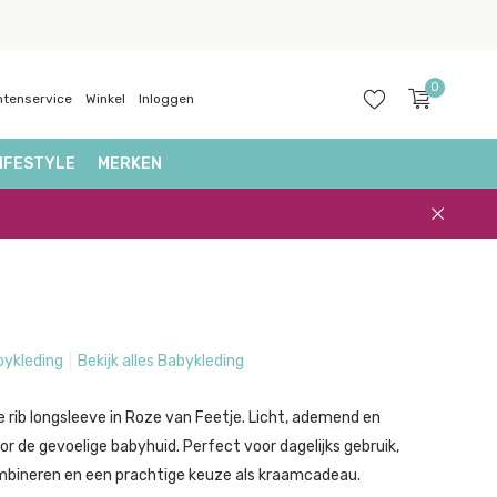
0
ntenservice
Winkel
Inloggen
IFESTYLE
MERKEN
Account
aanmaken
bykleding
Bekijk alles Babykleding
e rib longsleeve in Roze van Feetje. Licht, ademend en
r de gevoelige babyhuid. Perfect voor dagelijks gebruik,
mbineren en een prachtige keuze als kraamcadeau.