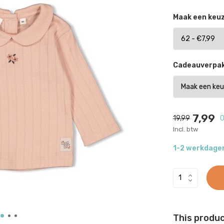
Maak een keu
Cadeauverpak
7,99
19,99
O
Incl. btw
1-2 werkdage
This product