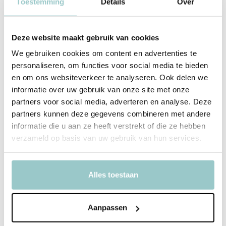
Toestemming
Details
Over
De Jellycat Bashful Stardust Bunny Original knuffel is een tijdloze
favoriet met een dromerige uitstraling. Deze Jellycat Bashful
Deze website maakt gebruik van cookies
Stardust Bunny Original knuffel heeft een zijdezachte
We gebruiken cookies om content en advertenties te
donkerblauwe vacht, een schattig neusje en lange flaporen die zijn
personaliseren, om functies voor social media te bieden
versierd met fonkelende zilveren sterren. Elegant, zacht en
en om ons websiteverkeer te analyseren. Ook delen we
gemaakt voor ontspannen momenten.
informatie over uw gebruik van onze site met onze
Jellycat Bashful Stardust Bunny Original knuffel voelt zich perfect
partners voor social media, adverteren en analyse. Deze
thuis op een bed, bank of favoriete leeshoek en brengt een vleugje
partners kunnen deze gegevens combineren met andere
magie in elke ruimte. Een prachtig cadeau voor liefhebbers van
informatie die u aan ze heeft verstrekt of die ze hebben
verzameld op basis van uw gebruik van hun services.
stijlvolle knuffels met een bijzondere uitstraling. De sterren in haar
oren schitteren misschien niet echt, maar ze weet wel elke kamer
een beetje meer te laten stralen.
Alles toestaan
Productspecificaties
Aanpassen