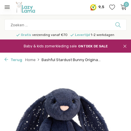
0
9,5
Gratis
verzending vanaf €70
Levertijd
1-2 werkdagen
Baby & kids zomerkleding sale
ONTDEK DE SALE
Terug
Home
Bashful Stardust Bunny Origina...