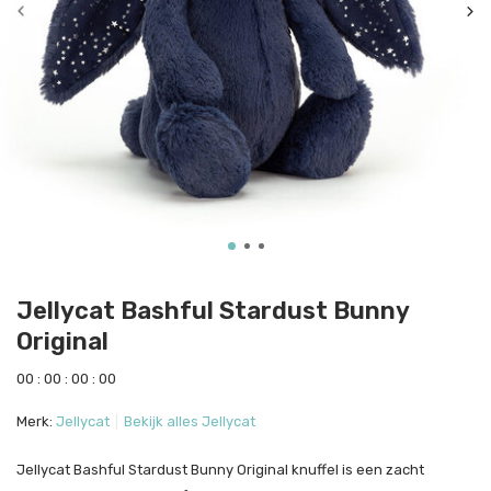
Jellycat Bashful Stardust Bunny
Original
0
0
:
0
0
:
0
0
:
0
0
Merk:
Jellycat
Bekijk alles Jellycat
Jellycat Bashful Stardust Bunny Original knuffel is een zacht