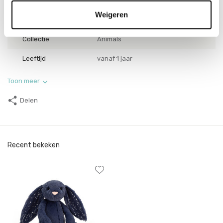
SKU
BAS3SDNN
Weigeren
EAN
670983150810
Collectie
Animals
Leeftijd
vanaf 1 jaar
Toon meer
Delen
Recent bekeken