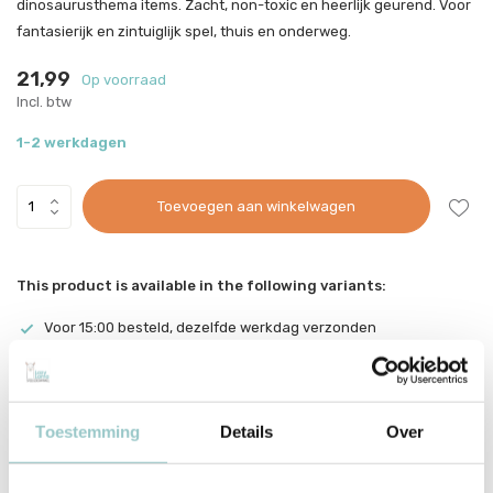
dinosaurusthema items. Zacht, non-toxic en heerlijk geurend. Voor
fantasierijk en zintuiglijk spel, thuis en onderweg.
21,99
Op voorraad
Incl. btw
1-2 werkdagen
Toevoegen aan winkelwagen
This product is available in the following variants:
Voor 15:00 besteld, dezelfde werkdag verzonden
Gratis verzending vanaf €70
Met zorg ingepakt vanuit onze conceptstore
Productomschrijving
Toestemming
Details
Over
Invitation to Imagine Dutch Dough Klei Playpot
Dinosaur