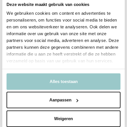
Deze website maakt gebruik van cookies
De Klei Playpot Dinosaur prikkelt de fantasie van kleine ontdekkers.
We gebruiken cookies om content en advertenties te
Deze complete playkit combineert natuurlijke Dutch Dough klei met
personaliseren, om functies voor social media te bieden
een BIO uitsteker of stamper en een deksel vol dinosaurusthema
en om ons websiteverkeer te analyseren. Ook delen we
items. Ideaal voor zintuiglijk spel en eindeloos verzinnen.
informatie over uw gebruik van onze site met onze
partners voor social media, adverteren en analyse. Deze
De playpot neem je makkelijk mee en is perfect voor creatief spel,
partners kunnen deze gegevens combineren met andere
waar je ook bent. Na het spelen berg je de klei en accessoires
informatie die u aan ze heeft verstrekt of die ze hebben
overzichtelijk op in de potten. Alles blijft netjes bij elkaar voor het
verzameld op basis van uw gebruik van hun services.
volgende avontuur. De zachte klei ruikt vrolijk naar tutti fruity.
Alles toestaan
Productspecificaties
EAN
6096016170190
Aanpassen
Merk
Invitation to Imagine
Weigeren
Collectie
Dutch Dough