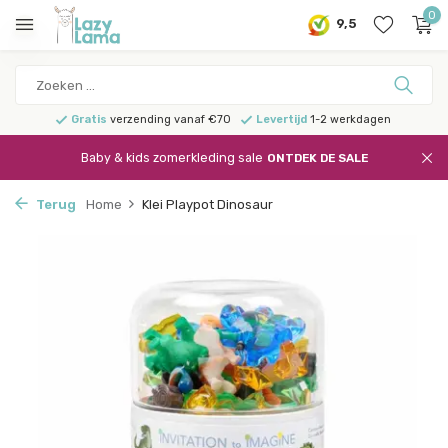
0
9,5
Gratis
verzending vanaf €70
Levertijd
1-2 werkdagen
Baby & kids zomerkleding sale
ONTDEK DE SALE
Terug
Home
Klei Playpot Dinosaur