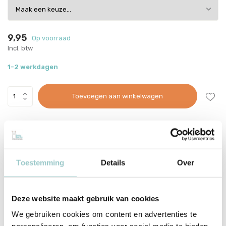
9,95
Op voorraad
Incl. btw
1-2 werkdagen
Toevoegen aan winkelwagen
This product is available in the following variants:
Voor 15:00 besteld, dezelfde werkdag verzonden
Toestemming
Details
Over
Gratis verzending vanaf €70
Met zorg ingepakt vanuit onze conceptstore
Deze website maakt gebruik van cookies
Productomschrijving
We gebruiken cookies om content en advertenties te
Jeune Premier Sleutelhanger Unicorn Rose