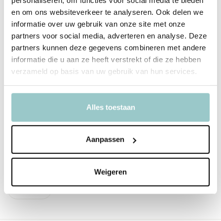
personaliseren, om functies voor social media te bieden
Gold
en om ons websiteverkeer te analyseren. Ook delen we
informatie over uw gebruik van onze site met onze
partners voor social media, adverteren en analyse. Deze
partners kunnen deze gegevens combineren met andere
Productspecificaties
informatie die u aan ze heeft verstrekt of die ze hebben
verzameld op basis van uw gebruik van hun services.
SKU
Key20001]
EAN
5400613000223
Alles toestaan
Delen
Aanpassen
Tags
Weigeren
Unicorn