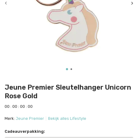
Jeune Premier Sleutelhanger Unicorn
Rose Gold
0
0
:
0
0
:
0
0
:
0
0
Merk:
Jeune Premier
Bekijk alles Lifestyle
Cadeauverpakking: