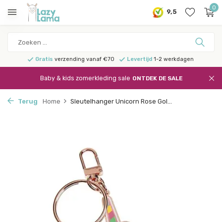
0
9,5
Gratis
verzending vanaf €70
Levertijd
1-2 werkdagen
Baby & kids zomerkleding sale
ONTDEK DE SALE
Terug
Home
Sleutelhanger Unicorn Rose Gol...