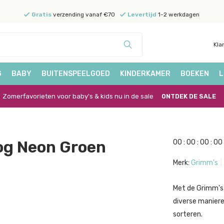
Gratis
verzending vanaf €70
Levertijd
1-2 werkdagen
Kla
G
BABY
BUITENSPEELGOED
KINDERKAMER
BOEKEN
L
Zomerfavorieten voor baby's & kids nu in de sale
ONTDEK DE SALE
og Neon Groen
0
0
:
0
0
:
0
0
:
0
0
Merk:
Grimm's
Met de Grimm's
diverse manier
sorteren.