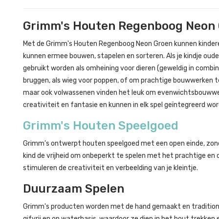
Grimm's Houten Regenboog Neon
Met de Grimm's Houten Regenboog Neon Groen kunnen kinderen
kunnen ermee bouwen, stapelen en sorteren. Als je kindje oud
gebruikt worden als omheining voor dieren (geweldig in combi
bruggen, als wieg voor poppen, of om prachtige bouwwerken te
maar ook volwassenen vinden het leuk om evenwichtsbouwwe
creativiteit en fantasie en kunnen in elk spel geïntegreerd wo
Grimm's Houten Speelgoed
Grimm's ontwerpt houten speelgoed met een open einde, zonde
kind de vrijheid om onbeperkt te spelen met het prachtige en
stimuleren de creativiteit en verbeelding van je kleintje.
Duurzaam Spelen
Grimm's producten worden met de hand gemaakt en traditioneel
gifvrij en op waterbasis, waardoor ze diep in het hout trekken e