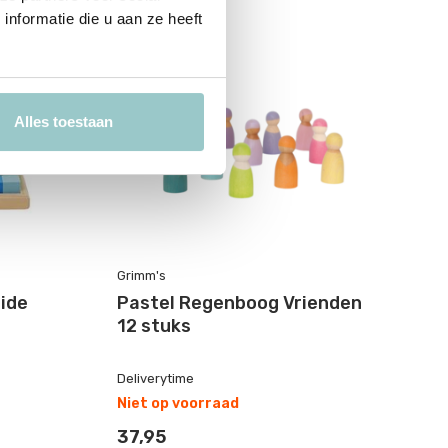
nformatie die u aan ze heeft
Alles toestaan
Grimm's
Gr
ide
Pastel Regenboog Vrienden
H
12 stuks
H
Deliverytime
De
Niet op voorraad
Ni
37,95
3