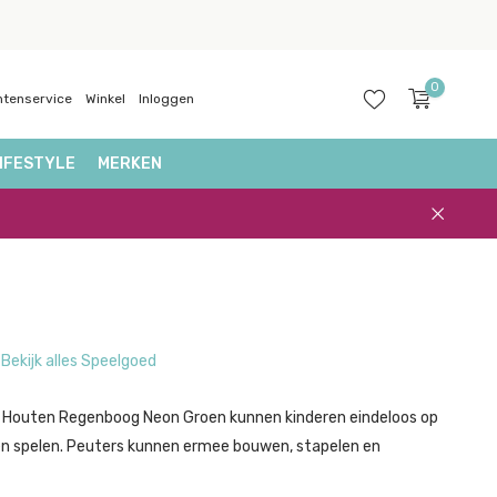
0
ntenservice
Winkel
Inloggen
IFESTYLE
MERKEN
Account
aanmaken
Bekijk alles Speelgoed
 Houten Regenboog Neon Groen kunnen kinderen eindeloos op
en spelen. Peuters kunnen ermee bouwen, stapelen en