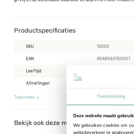
Productspecificaties
SKU
15050
EAN
4048565150507
Leeftijd
Geschikt voor kinde
Afmetingen
lengte ca. 27,4 cm,
Toestemming
Toon meer
Deze website maakt gebruik
Bekijk ook deze must-haves
We gebruiken cookies om cont
websiteverkeer te analyseren