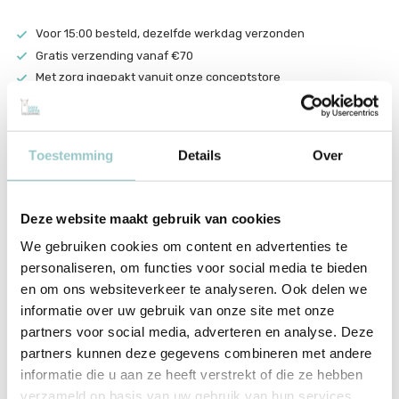
Voor 15:00 besteld, dezelfde werkdag verzonden
Gratis verzending vanaf €70
Met zorg ingepakt vanuit onze conceptstore
Productomschrijving
Daily7 Denim Jacket Medium Blue Denim
Toestemming
Details
Over
Het Daily7 Denim Jacket Medium Blue Denim is een echte
zomeressential. De lichte denimkleur past bij elke outfit. Perfect
Deze website maakt gebruik van cookies
voor frisse ochtenden en avonden.
We gebruiken cookies om content en advertenties te
De stof voelt stevig maar comfortabel aan. De pasvorm zit relaxed
personaliseren, om functies voor social media te bieden
en draagt prettig. Combineer met andere items van
Daily7
.
en om ons websiteverkeer te analyseren. Ook delen we
informatie over uw gebruik van onze site met onze
partners voor social media, adverteren en analyse. Deze
Productspecificaties
partners kunnen deze gegevens combineren met andere
informatie die u aan ze heeft verstrekt of die ze hebben
SKU
930327
verzameld op basis van uw gebruik van hun services.