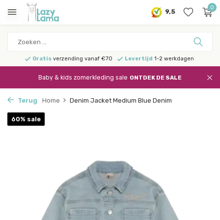
0
9,5
Gratis
verzending vanaf €70
Levertijd
1-2 werkdagen
Baby & kids zomerkleding sale
ONTDEK DE SALE
Terug
Home
Denim Jacket Medium Blue Denim
60% sale