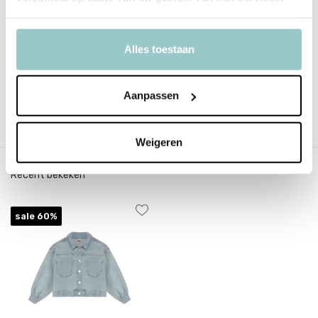
EAN
5713438779367
Alles toestaan
Merk
Daily7
Collectie
Spring Summer Collection '26
Aanpassen
Delen
Weigeren
Recent bekeken
sale 60%