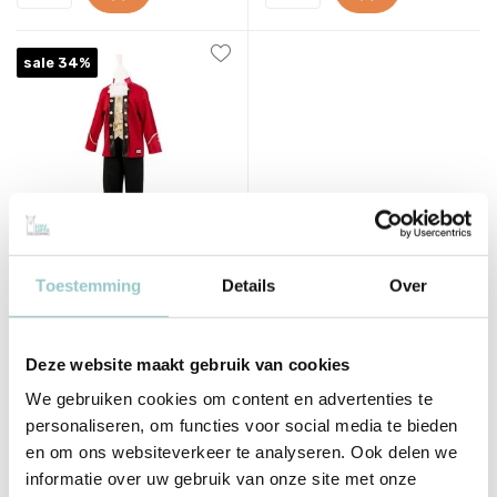
sale 34%
Souza!
Toestemming
Details
Over
Kapiteinsset Maximiliano 3-
4 jaar
57,95
37,99
Deze website maakt gebruik van cookies
Incl. btw
We gebruiken cookies om content en advertenties te
personaliseren, om functies voor social media te bieden
en om ons websiteverkeer te analyseren. Ook delen we
informatie over uw gebruik van onze site met onze