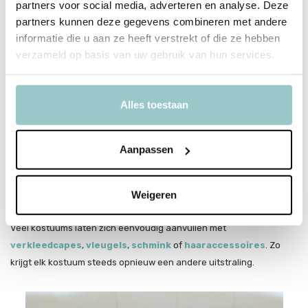
partners voor social media, adverteren en analyse. Deze
Carnavalskostuums vormen de basis van elke verkleedoutfit.
partners kunnen deze gegevens combineren met andere
Kinderen kiezen vaak een kostuum dat past bij hun fantasie en
informatie die u aan ze heeft verstrekt of die ze hebben
interesses, van magische figuren tot stoere helden. Bij Lazy Lama
verzameld op basis van uw gebruik van hun services.
vind je carnavalskostuums die ontworpen zijn om in te spelen, te
bewegen en verhalen te bedenken.
Geschikt voor spelen en bewegen
Alles toestaan
De kostuums zijn gemaakt van materialen die prettig aanvoelen op
de huid en voldoende bewegingsvrijheid bieden. Dat maakt ze
Aanpassen
geschikt voor lange carnavalsdagen, maar ook voor verkleedspel
thuis of op school.
Weigeren
Combineer met accessoires
Veel kostuums laten zich eenvoudig aanvullen met
verkleedcapes
,
vleugels
,
schmink
of
haaraccessoires
. Zo
krijgt elk kostuum steeds opnieuw een andere uitstraling.