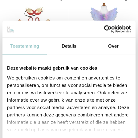
Toestemming
Details
Over
Souza!
Great Pretenders
Masker Rode Draak met
Set Magical Unicorn Rokje en
Deze website maakt gebruik van cookies
Vleugels
Vleugels 4-6 jaar
We gebruiken cookies om content en advertenties te
19,95
29,50
Incl. btw
Incl. btw
personaliseren, om functies voor social media te bieden
en om ons websiteverkeer te analyseren. Ook delen we
informatie over uw gebruik van onze site met onze
partners voor social media, adverteren en analyse. Deze
partners kunnen deze gegevens combineren met andere
informatie die u aan ze heeft verstrekt of die ze hebben
verzameld op basis van uw gebruik van hun services.