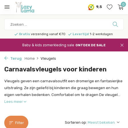
0
9,5
Gratis
verzending vanaf €70
Levertijd
1-2 werkdagen
Baby & kids zomerkleding sale
ONTDEK DE SALE
Terug
Home
Vleugels
Carnavalsvleugels voor kinderen
Vleugels geven een carnavalsoutfit een dromerige en fantasierijke
uitstraling. Ze zijn geliefd bij kinderen die graag bewegen en hun
eigen verhalen bedenken. Comfortabel om te dragen De vleugel...
Lees meer
Sorteren op:
Filter