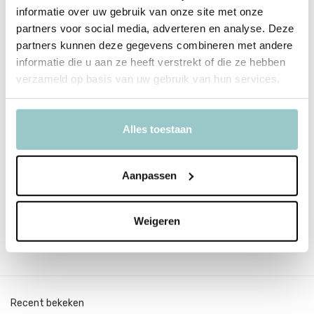
informatie over uw gebruik van onze site met onze
partners voor social media, adverteren en analyse. Deze
Productspecificaties
partners kunnen deze gegevens combineren met andere
informatie die u aan ze heeft verstrekt of die ze hebben
SKU
2206001
verzameld op basis van uw gebruik van hun services.
Afmeting
10 cm
Alles toestaan
Delen
Aanpassen
Tags
Weigeren
Bal
Recent bekeken