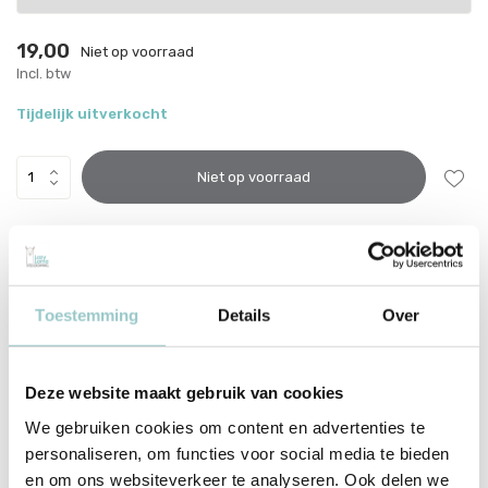
19,00
Niet op voorraad
Incl. btw
Tijdelijk uitverkocht
Niet op voorraad
This product is available in the following variants:
Voor 15:00 besteld, dezelfde werkdag verzonden
Toestemming
Details
Over
Gratis verzending vanaf €70
Met zorg ingepakt vanuit onze conceptstore
Deze website maakt gebruik van cookies
Productomschrijving
We gebruiken cookies om content en advertenties te
Ratatam Bubble Balls Pink 10 cm
personaliseren, om functies voor social media te bieden
en om ons websiteverkeer te analyseren. Ook delen we