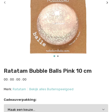
Ratatam Bubble Balls Pink 10 cm
0
0
:
0
0
:
0
0
:
0
0
Merk:
Ratatam
Bekijk alles Buitenspeelgoed
Cadeauverpakking: