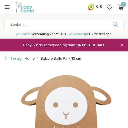
0
9,5
Gratis
verzending vanaf €70
Levertijd
1-2 werkdagen
Baby & kids zomerkleding sale
ONTDEK DE SALE
Terug
Home
Bubble Balls Pink 10 cm