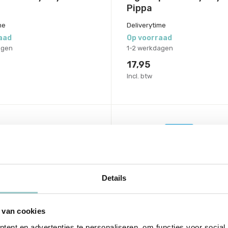
Pippa
me
Deliverytime
aad
Op voorraad
agen
1-2 werkdagen
17,95
Incl. btw
Details
 van cookies
ent en advertenties te personaliseren, om functies voor social