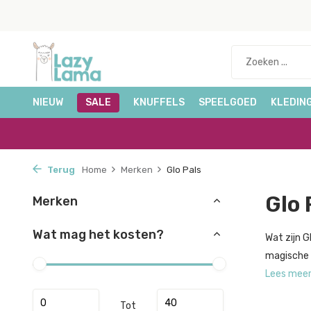
NIEUW
SALE
KNUFFELS
SPEELGOED
KLEDIN
Terug
Home
Merken
Glo Pals
Glo 
Merken
Wat mag het kosten?
Wat zijn G
magische s
Lees mee
Tot