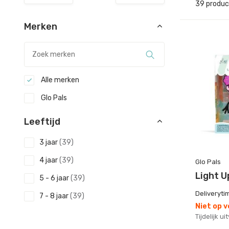
39 produ
Merken
Alle merken
Glo Pals
Leeftijd
3 jaar
(39)
4 jaar
(39)
Glo Pals
Light U
5 - 6 jaar
(39)
Deliveryti
7 - 8 jaar
(39)
Niet op 
Tijdelijk u