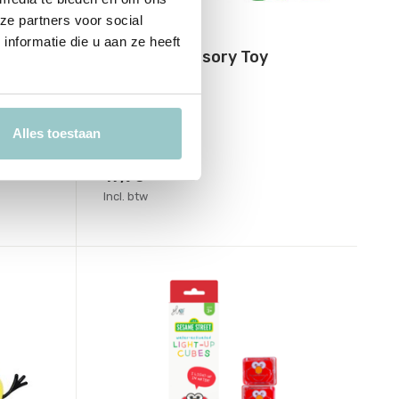
ze partners voor social
Glo Pals
nformatie die u aan ze heeft
Light Up Sensory Toy
Christmas
Deliverytime
Op voorraad
Alles toestaan
1-2 werkdagen
17,95
Incl. btw