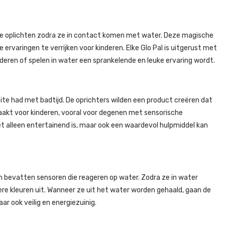
en die oplichten zodra ze in contact komen met water. Deze magische
ke ervaringen te verrijken voor kinderen. Elke Glo Pal is uitgerust met
deren of spelen in water een sprankelende en leuke ervaring wordt.
ite had met badtijd. De oprichters wilden een product creëren dat
akt voor kinderen, vooral voor degenen met sensorische
t alleen entertainend is, maar ook een waardevol hulpmiddel kan
ren bevatten sensoren die reageren op water. Zodra ze in water
ere kleuren uit. Wanneer ze uit het water worden gehaald, gaan de
ar ook veilig en energiezuinig.