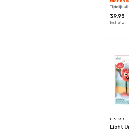
Niet op 
Tijdelijk u
39,95
Incl. btw
Glo Pals
Light U