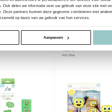
. Ook delen we informatie over uw gebruik van onze site met on
Glo Pals
e. Deze partners kunnen deze gegevens combineren met andere i
ers ABC123
Light Up Cubes Cookie
erzameld op basis van uw gebruik van hun services.
me
Deliverytime
aad
Niet op voorraad
Aanpassen
agen
Tijdelijk uitverkocht
13,95
Incl. btw