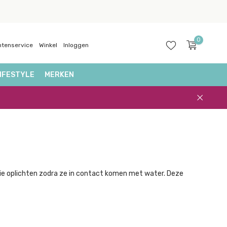
0
ntenservice
Winkel
Inloggen
IFESTYLE
MERKEN
Account
aanmaken
en die oplichten zodra ze in contact komen met water. Deze