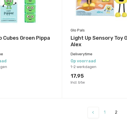
Glo Pals
p Cubes Groen Pippa
Light Up Sensory Toy 
Alex
me
Deliverytime
aad
Op voorraad
agen
1-2 werkdagen
17,95
Incl. btw
1
2