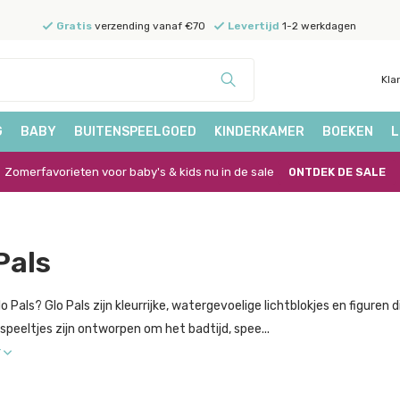
Gratis
verzending vanaf €70
Levertijd
1-2 werkdagen
Kla
G
BABY
BUITENSPEELGOED
KINDERKAMER
BOEKEN
L
Zomerfavorieten voor baby's & kids nu in de sale
ONTDEK DE SALE
Pals
lo Pals? Glo Pals zijn kleurrijke, watergevoelige lichtblokjes en figur
peeltjes zijn ontworpen om het badtijd, spee...
r