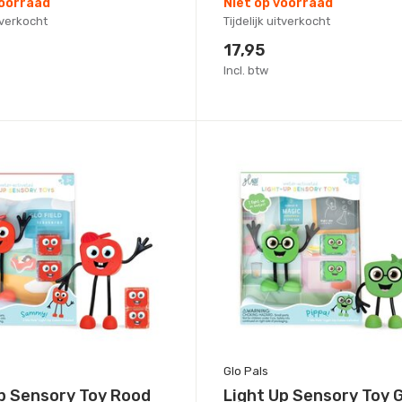
voorraad
Niet op voorraad
itverkocht
Tijdelijk uitverkocht
17,95
Incl. btw
Glo Pals
p Sensory Toy Rood
Light Up Sensory Toy 