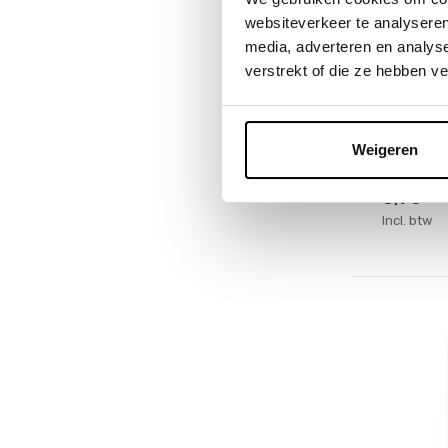
websiteverkeer te analyseren
Glo Pals
media, adverteren en analys
Funfill
verstrekt of die ze hebben v
Deliveryti
Op voorr
Weigeren
1-2 werkd
8,95
Incl. btw