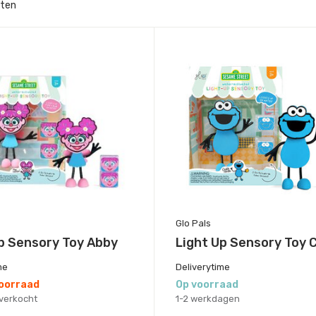
cten
Glo Pals
p Sensory Toy Abby
Light Up Sensory Toy 
me
Deliverytime
voorraad
Op voorraad
itverkocht
1-2 werkdagen