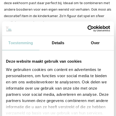
deze eekhoorn past daar perfect bij. Ideaal om te combineren met
andere bosdieren voor een eigen wereld vol verhalen. Ook mooi als
decoratief item in de kinderkamer. Zo’n figuur dat spel en sfeer
moeiteloos samenbrengt.
Productspecificaties
Toestemming
Details
Over
SKU
80105
Deze website maakt gebruik van cookies
EAN
4013594801058
We gebruiken cookies om content en advertenties te
Collectie
Bosdieren
personaliseren, om functies voor social media te bieden
en om ons websiteverkeer te analyseren. Ook delen we
Productcategorie
Houten Speelfiguren
informatie over uw gebruik van onze site met onze
partners voor social media, adverteren en analyse. Deze
Toon meer
partners kunnen deze gegevens combineren met andere
informatie die u aan ze heeft verstrekt of die ze hebben
Delen
verzameld op basis van uw gebruik van hun services.