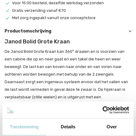
Voor 15:00 besteld, dezelfde werkdag verzonden
Gratis verzending vanaf €70
Met zorg ingepakt vanuit onze conceptstore
Productomschrijving
Janod Bolid Grote Kraan
De Janod Bolid Grote Kraan kan 360° draaien en is voorzien van
een cabine die op en neer gaat en een takel die heen en weer
beweegt. De last kan van boven naar onder en van voren naar
achteren worden bewogen met behulp van de 2 zwengels.
Daarnaast zorgt een ingenieus systeem ervoor dat het vallen van
de last wordt vermeden in geval deze te zwaar is. De hijskraan is
verplaatsbaar (stille wielen) en is uitgerust met een
stabilisatiesysteem, net zoals een echte hijskraan!
Uren speelplezier voor de boeg! Geleverd met 12 accessoires
inclusief 2 gereedschappen. Imitatiespeelgoed van FSCTM-hout
Toestemming
Details
Over
voor kinderen vanaf 3 jaar.