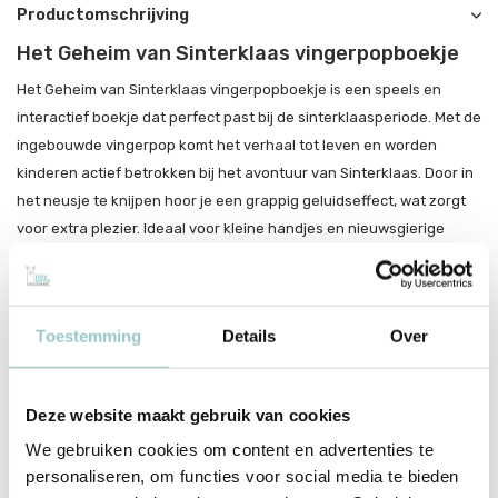
Productomschrijving
Het Geheim van Sinterklaas vingerpopboekje
Het Geheim van Sinterklaas vingerpopboekje is een speels en
interactief boekje dat perfect past bij de sinterklaasperiode. Met de
ingebouwde vingerpop komt het verhaal tot leven en worden
kinderen actief betrokken bij het avontuur van Sinterklaas. Door in
het neusje te knijpen hoor je een grappig geluidseffect, wat zorgt
voor extra plezier. Ideaal voor kleine handjes en nieuwsgierige
ontdekkers in aanloop naar pakjesavond.
Dit boekje zorgt voor vrolijke en interactieve voorleesmomenten
tijdens de feestdagen. Perfect om samen te lachen en helemaal in
Toestemming
Details
Over
de sinterklaassfeer te komen. Door de combinatie van geluid en
beweging blijft het keer op keer interessant. Grote kans dat dit een
favoriet wordt in de schoen of als cadeautje.
Deze website maakt gebruik van cookies
We gebruiken cookies om content en advertenties te
personaliseren, om functies voor social media te bieden
Productspecificaties