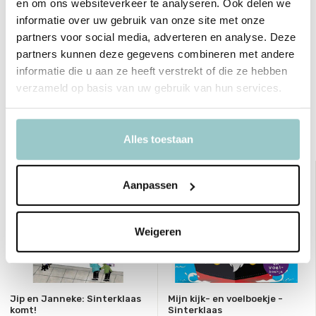
en om ons websiteverkeer te analyseren. Ook delen we
informatie over uw gebruik van onze site met onze
SKU
LU49011
partners voor social media, adverteren en analyse. Deze
partners kunnen deze gegevens combineren met andere
EAN
9789463548953
informatie die u aan ze heeft verstrekt of die ze hebben
verzameld op basis van uw gebruik van hun services.
Delen
Bekijk ook deze must-haves
Alles toestaan
Aanpassen
Weigeren
Jip en Janneke: Sinterklaas
Mijn kijk- en voelboekje -
komt!
Sinterklaas