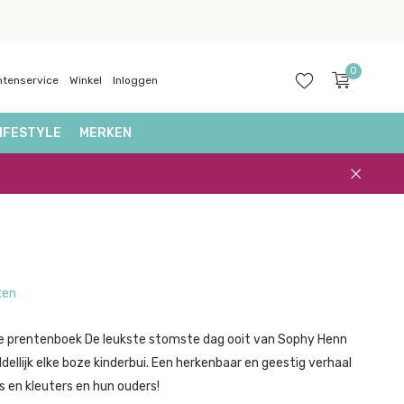
0
ntenservice
Winkel
Inloggen
IFESTYLE
MERKEN
Account
aanmaken
ken
te prentenboek De leukste stomste dag ooit van Sophy Henn
ellijk elke boze kinderbui. Een herkenbaar en geestig verhaal
s en kleuters en hun ouders!