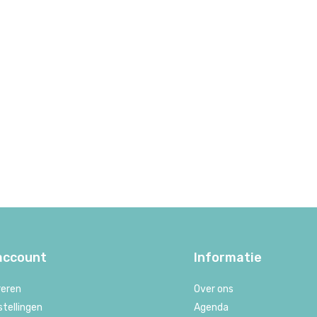
 account
Informatie
reren
Over ons
stellingen
Agenda