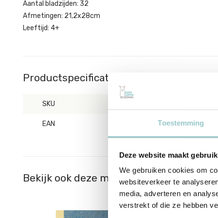
Aantal bladzijden: 32
Afmetingen: 21,2x28cm
Leeftijd: 4+
Productspecificaties
SKU
VK97383
Toestemming
EAN
9789024597383
Deze website maakt gebruik
We gebruiken cookies om cont
Bekijk ook deze must-haves
websiteverkeer te analyseren
media, adverteren en analys
verstrekt of die ze hebben v