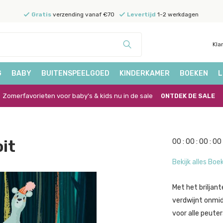
Gratis
verzending vanaf €70
Levertijd
1-2 werkdagen
Kla
G
BABY
BUITENSPEELGOED
KINDERKAMER
BOEKEN
L
Zomerfavorieten voor baby's & kids nu in de sale
ONTDEK DE SALE
it
0
0
:
0
0
:
0
0
:
0
0
Bekijk alles Boe
Met het briljan
verdwijnt onmidd
voor alle peuter