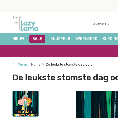
NIEUW
SALE
KNUFFELS
SPEELGOED
KLEDIN
Terug
Home
De leukste stomste dag ooit
De leukste stomste dag oo