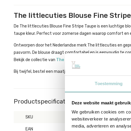
The littlecuties Blouse Fine Strip
De The littlecuties Blouse Fine Stripe Taupe is een luchtige 
taupe kleur. Perfect voor zomerse dagen waarop comfort en 
Ontworpen door het Nederlandse merk The littlecuties en gep
pasvorm. De blouse draagt comfortabel en is eenvoudig te com
Bekijk de collectie van
The littlecuties
.
Bij twijfel, bestel een maatje groter!
Toestemming
Productspecificaties
Deze website maakt gebruik
We gebruiken cookies om cont
SKU
174
websiteverkeer te analyseren
media, adverteren en analys
EAN
8721463300880