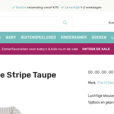
Gratis
verzending vanaf €70
Levertijd
1-2 werkdagen
Kla
G
BABY
BUITENSPEELGOED
KINDERKAMER
BOEKEN
L
Zomerfavorieten voor baby's & kids nu in de sale
ONTDEK DE SALE
ne Stripe Taupe
0
0
:
0
0
:
0
0
:
0
0
Merk:
The little
Luchtige blouse
tijdloos en gepr