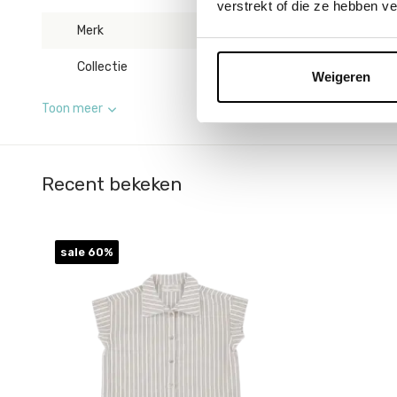
verstrekt of die ze hebben v
Merk
The Littlecuties
Collectie
The littlecuties S
Weigeren
Toon meer
Recent bekeken
sale 60%