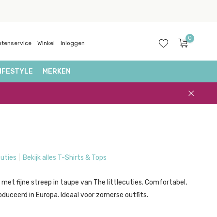
0
ntenservice
Winkel
Inloggen
IFESTYLE
MERKEN
Account
aanmaken
cuties
Bekijk alles T-Shirts & Tops
 met fijne streep in taupe van The littlecuties. Comfortabel,
oduceerd in Europa. Ideaal voor zomerse outfits.