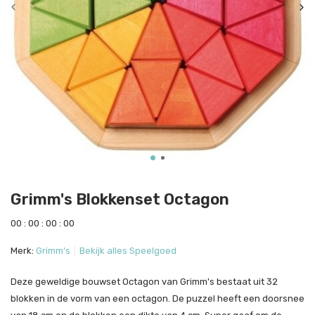
Grimm's Blokkenset Octagon
0
0
:
0
0
:
0
0
:
0
0
Merk:
Grimm's
Bekijk alles Speelgoed
Deze geweldige bouwset Octagon van Grimm's bestaat uit 32
blokken in de vorm van een octagon. De puzzel heeft een doorsnee