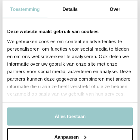
Duurzaam Spelen
Toestemming
Details
Over
Grimm's producten worden met de hand gemaakt en traditioneel
beschilderd. De gebruikte kleurstoffen zijn gifvrij en op waterbasis,
Deze website maakt gebruik van cookies
waardoor ze diep in het hout doordringen en het volledig kleuren.
We gebruiken cookies om content en advertenties te
personaliseren, om functies voor social media te bieden
en om ons websiteverkeer te analyseren. Ook delen we
Productspecificaties
informatie over uw gebruik van onze site met onze
partners voor social media, adverteren en analyse. Deze
SKU
43460
partners kunnen deze gegevens combineren met andere
EAN
4048565434607
informatie die u aan ze heeft verstrekt of die ze hebben
verzameld op basis van uw gebruik van hun services.
Leeftijd
Geschikt voor kinderen vanaf 3 jaar
Afmeting houten legbord: 31 cm x 11
Afmetingen
Alles toestaan
cm (5 legborden)
Toon meer
Aanpassen