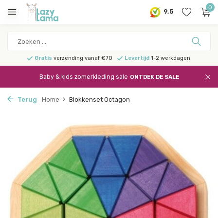
0
9,5
Gratis
verzending vanaf €70
Levertijd
1-2 werkdagen
Baby & kids zomerkleding sale
ONTDEK DE SALE
Terug
Home
Blokkenset Octagon