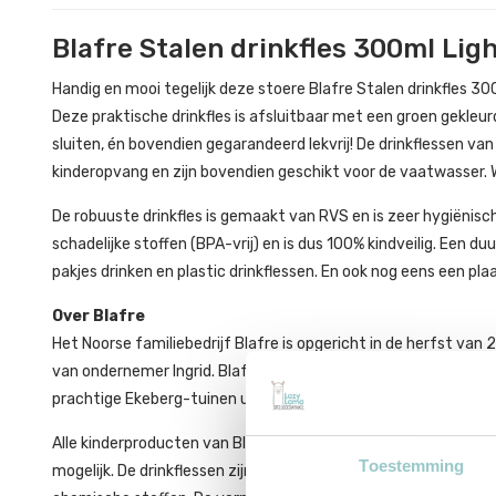
Blafre Stalen drinkfles 300ml Lig
Handig en mooi tegelijk deze stoere Blafre Stalen drinkfles 30
Deze praktische drinkfles is afsluitbaar met een groen gekleurd
sluiten, én bovendien gegarandeerd lekvrij! De drinkflessen van
kinderopvang en zijn bovendien geschikt voor de vaatwasser. W
De robuuste drinkfles is gemaakt van RVS en is zeer hygiënisc
schadelijke stoffen (BPA-vrij) en is dus 100% kindveilig. Een du
pakjes drinken en plastic drinkflessen. En ook nog eens een pla
Over Blafre
Het Noorse familiebedrijf Blafre is opgericht in de herfst va
van ondernemer Ingrid. Blafre ontwerpt en maakt een aantal v
prachtige Ekeberg-tuinen uit Oslo en de kust van Helgeland.
Alle kinderproducten van Blafre zijn gemaakt van de hoogste kw
Toestemming
mogelijk. De drinkflessen zijn gemaakt van RVS en de lunchtro