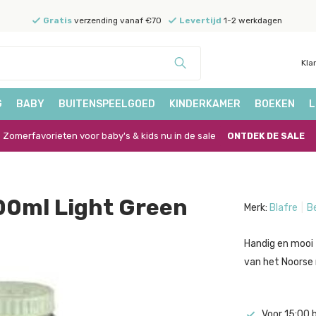
Gratis
verzending vanaf €70
Levertijd
1-2 werkdagen
Kla
G
BABY
BUITENSPEELGOED
KINDERKAMER
BOEKEN
L
Zomerfavorieten voor baby's & kids nu in de sale
ONTDEK DE SALE
300ml Light Green
Merk:
Blafre
Be
Handig en mooi 
van het Noorse 
Voor 15:00 