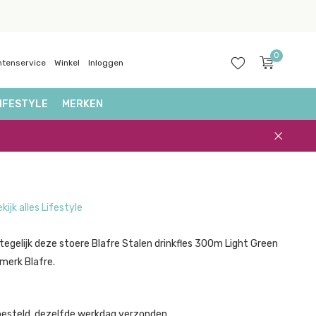
0
ntenservice
Winkel
Inloggen
IFESTYLE
MERKEN
Account
aanmaken
kijk alles Lifestyle
tegelijk deze stoere Blafre Stalen drinkfles 300m Light Green
merk Blafre.
besteld, dezelfde werkdag verzonden