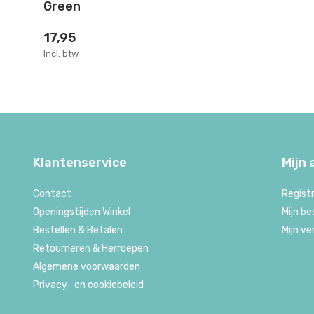
Green
17,95
Incl. btw
Klantenservice
Mijn
Contact
Regist
Openingstijden Winkel
Mijn be
Bestellen & Betalen
Mijn ve
Retourneren & Herroepen
Algemene voorwaarden
Privacy- en cookiebeleid