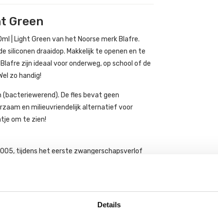
ht Green
0ml | Light Green van het Noorse merk Blafre.
e siliconen draaidop. Makkelijk te openen en te
 Blafre zijn ideaal voor onderweg, op school of de
el zo handig!
h (bacteriewerend). De fles bevat geen
urzaam en milieuvriendelijk alternatief voor
atje om te zien!
n 2005, tijdens het eerste zwangerschapsverlof
olledig unieke producten, allemaal gebaseerd op
aliteit materialen, zo ethisch en natuurlijk als
Details
mmels van veilig, recyclebaar plastic zonder