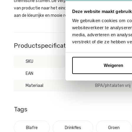
chemische stoffen. De verpakking is gemaakt van karton en v
van productie naar het eindproduct plaats in de lokale omgevi
Deze website maakt gebruik
aan de kleurrijke en mooie retro designs.
We gebruiken cookies om cont
websiteverkeer te analyseren
media, adverteren en analys
verstrekt of die ze hebben v
Productspecificaties
SKU
BL4560
Weigeren
EAN
7090015483304
Materiaal
BPA/phtalaten vrij
Tags
Blafre
Drinkfles
Groen