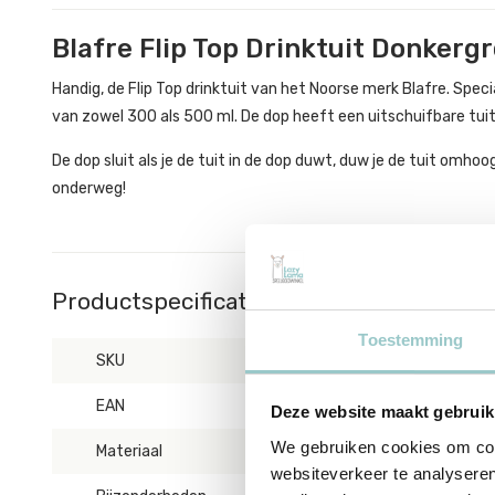
Blafre Flip Top Drinktuit Donkerg
Handig, de Flip Top drinktuit van het Noorse merk Blafre. Spec
van zowel 300 als 500 ml. De dop heeft een uitschuifbare tuit
De dop sluit als je de tuit in de dop duwt, duw je de tuit omhoog
onderweg!
Productspecificaties
Toestemming
SKU
BL1948
EAN
7090015484523
Deze website maakt gebruik
We gebruiken cookies om cont
Materiaal
Hard plastic, geheel
websiteverkeer te analyseren