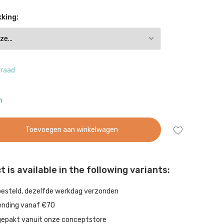
king:
rraad
n
Toevoegen aan winkelwagen
 is available in the following variants:
besteld, dezelfde werkdag verzonden
ending vanaf €70
gepakt vanuit onze conceptstore