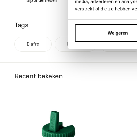
Bijzonderheden
Vaatwasmachinebe
media, adverteren en analys
verstrekt of die ze hebben v
Tags
Weigeren
Blafre
Drinkfles
Drinktuit
Recent bekeken