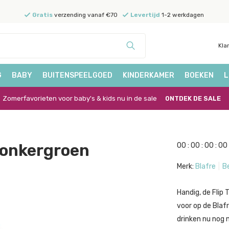
Gratis
verzending vanaf €70
Levertijd
1-2 werkdagen
Kla
G
BABY
BUITENSPEELGOED
KINDERKAMER
BOEKEN
L
Zomerfavorieten voor baby's & kids nu in de sale
ONTDEK DE SALE
 Donkergroen
0
0
:
0
0
:
0
0
:
0
0
Merk:
Blafre
Be
Handig, de Flip
voor op de Blaf
drinken nu nog m