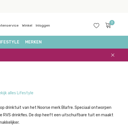
0
ntenservice
Winkel
Inloggen
IFESTYLE
MERKEN
Account
aanmaken
kijk alles Lifestyle
 Top drinktuit van het Noorse merk Blafre. Speciaal ontworpen
re RVS drinkfles. De dop heeft een uitschuifbare tuit en maakt
akkelijker.