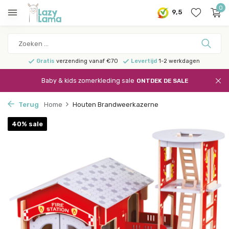
0
9,5
Gratis
verzending vanaf €70
Levertijd
1-2 werkdagen
Baby & kids zomerkleding sale
ONTDEK DE SALE
Terug
Home
Houten Brandweerkazerne
40% sale