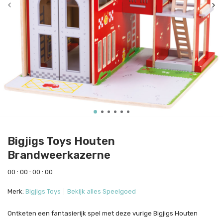
Bigjigs Toys Houten
Brandweerkazerne
0
0
:
0
0
:
0
0
:
0
0
Merk:
Bigjigs Toys
Bekijk alles Speelgoed
Ontketen een fantasierijk spel met deze vurige Bigjigs Houten