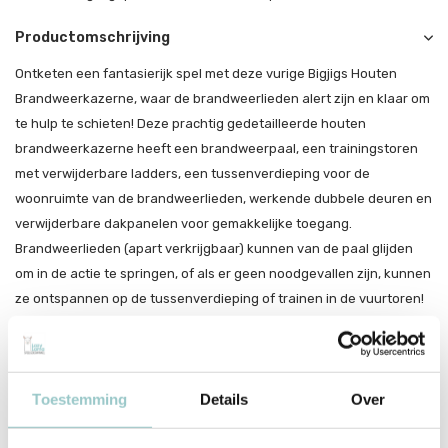
Productomschrijving
Ontketen een fantasierijk spel met deze vurige Bigjigs Houten
Brandweerkazerne, waar de brandweerlieden alert zijn en klaar om
te hulp te schieten! Deze prachtig gedetailleerde houten
brandweerkazerne heeft een brandweerpaal, een trainingstoren
met verwijderbare ladders, een tussenverdieping voor de
woonruimte van de brandweerlieden, werkende dubbele deuren en
verwijderbare dakpanelen voor gemakkelijke toegang.
Brandweerlieden (apart verkrijgbaar) kunnen van de paal glijden
om in de actie te springen, of als er geen noodgevallen zijn, kunnen
ze ontspannen op de tussenverdieping of trainen in de vuurtoren!
Het open ontwerp maakt het ideaal voor groepsspelen.
Er zijn extra accessoires verkrijgbaar, waaronder brandweerlieden.
Een geweldige manier om behendigheid, verbeeldingskracht,
Toestemming
Details
Over
sociale vaardigheden en coördinatie te ontwikkelen.
Gemaakt van hoogwaardige, verantwoorde materiale