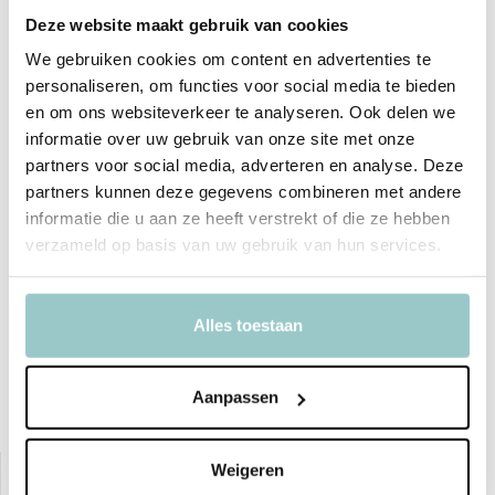
Deze website maakt gebruik van cookies
We gebruiken cookies om content en advertenties te
Productspecificaties
personaliseren, om functies voor social media te bieden
en om ons websiteverkeer te analyseren. Ook delen we
SKU
JT156
informatie over uw gebruik van onze site met onze
partners voor social media, adverteren en analyse. Deze
EAN
691621711569
partners kunnen deze gegevens combineren met andere
Afmeting
45 x 45 x 45 cm
informatie die u aan ze heeft verstrekt of die ze hebben
verzameld op basis van uw gebruik van hun services.
Leeftijd
Geschikt voor kinderen vanaf 3 jaar
Toon meer
Alles toestaan
Delen
Aanpassen
Bekijk ook deze must-haves
Weigeren