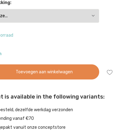
king:
oorraad
n
Toevoegen aan winkelwagen
 is available in the following variants:
besteld, dezelfde werkdag verzonden
ending vanaf €70
gepakt vanuit onze conceptstore