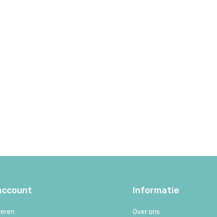
 account
Informatie
reren
Over ons