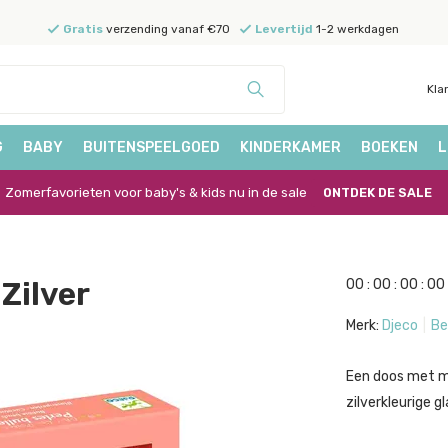
Gratis
verzending vanaf €70
Levertijd
1-2 werkdagen
Kla
G
BABY
BUITENSPEELGOED
KINDERKAMER
BOEKEN
L
Zomerfavorieten voor baby's & kids nu in de sale
ONTDEK DE SALE
Zilver
0
0
:
0
0
:
0
0
:
0
0
Merk:
Djeco
Be
Een doos met m
zilverkleurige gl