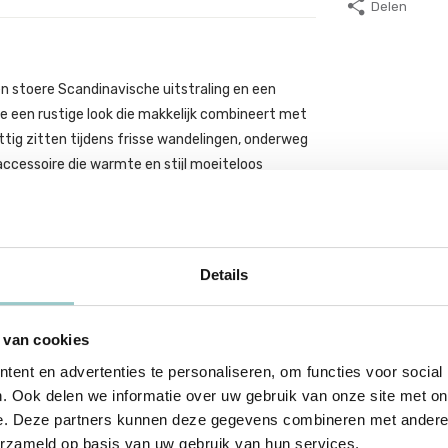
Delen
 stoere Scandinavische uitstraling en een
ie een rustige look die makkelijk combineert met
ettig zitten tijdens frisse wandelingen, onderweg
accessoire die warmte en stijl moeiteloos
itwear in natuurlijke tinten voor een rustige
t nét zo belangrijk is als uitstraling. De
Details
izoen mooi blijft. Zo’n accessoire die standaard
 van cookies
ent en advertenties te personaliseren, om functies voor social
. Ook delen we informatie over uw gebruik van onze site met on
e. Deze partners kunnen deze gegevens combineren met andere i
erzameld op basis van uw gebruik van hun services.