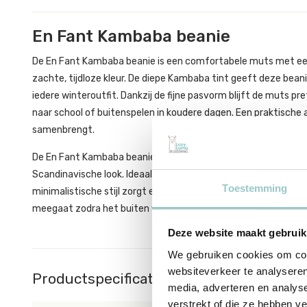
En Fant Kambaba beanie
De En Fant Kambaba beanie is een comfortabele muts met een
zachte, tijdloze kleur. De diepe Kambaba tint geeft deze bean
iedere winteroutfit. Dankzij de fijne pasvorm blijft de muts pr
naar school of buitenspelen in koudere dagen. Een praktische 
samenbrengt.
De En Fant Kambaba beanie past perfect bij jassen, sjaals en kn
Scandinavische look. Ideaal voor koude ochtenden waarop comfor
Toestemming
minimalistische stijl zorgt ervoor dat deze muts seizoen na se
meegaat zodra het buiten wat frisser wordt.
Deze website maakt gebruik
We gebruiken cookies om cont
websiteverkeer te analyseren
Productspecificaties
media, adverteren en analys
verstrekt of die ze hebben v