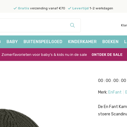
Gratis
verzending vanaf €70
Levertijd
1-2 werkdagen
Kla
G
BABY
BUITENSPEELGOED
KINDERKAMER
BOEKEN
L
Zomerfavorieten voor baby's & kids nu in de sale
ONTDEK DE SALE
0
0
:
0
0
:
0
0
:
0
0
Merk:
EnFant
B
De En Fant Kam
stoere Scandina