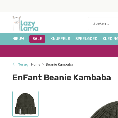
NIEUW
SALE
KNUFFELS
SPEELGOED
KLEDIN
Terug
Home
Beanie Kambaba
EnFant Beanie Kambaba