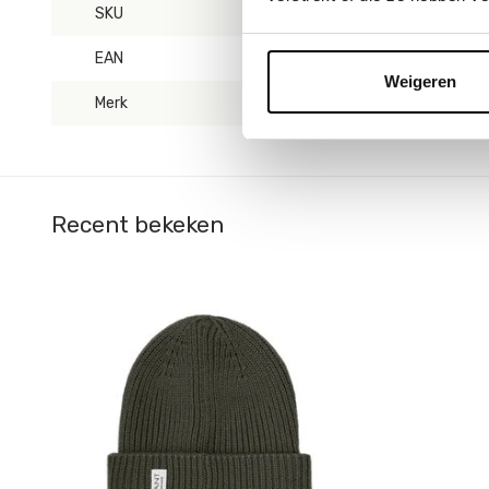
SKU
240377/9404
EAN
5713438380143
Weigeren
Merk
En Fant
Recent bekeken