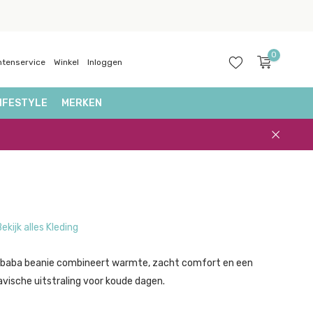
0
ntenservice
Winkel
Inloggen
IFESTYLE
MERKEN
Account
aanmaken
ekijk alles Kleding
baba beanie combineert warmte, zacht comfort en een
vische uitstraling voor koude dagen.